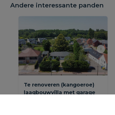
Andere interessante panden
Te renoveren (kangoeroe)
laagbouwvilla met garage
en tuin.
Mechelstraat 35, 1851 Humbeek
|