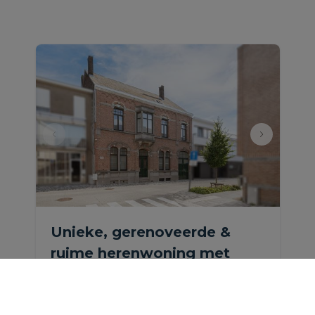
Unieke, gerenoveerde &
ruime herenwoning met
garage en tuin.
Mechelseweg 235, 1880 Kapelle-op-