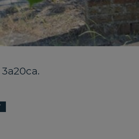
 3a20ca.
T