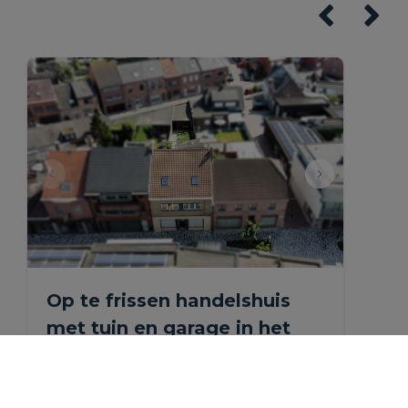
Op te frissen handelshuis
met tuin en garage in het
centrum.
Mechelseweg 158, 1880 Kapelle-op-