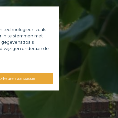
en technologieën zoals
or in te stemmen met
e gegevens zoals
jd wijzigen onderaan de
orkeuren aanpassen