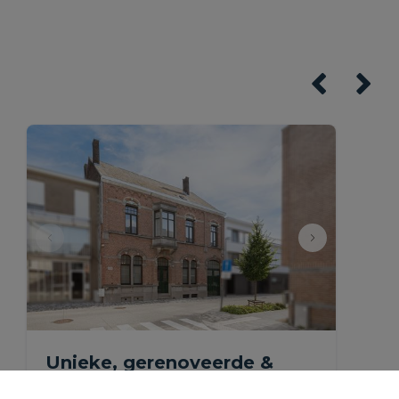
Unieke, gerenoveerde &
ruime herenwoning met