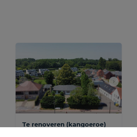
Te renoveren (kangoeroe)
laagbouwvilla met garage