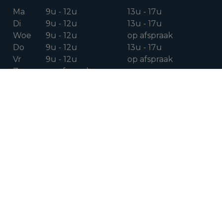
Ma
9u - 12u
13u - 17u
Di
9u - 12u
13u - 17u
Woe
9u - 12u
op afspraak
Do
9u - 12u
13u - 17u
Vr
9u - 12u
op afspraak
Za
op afspraak
VOLG ONS OP
Facebook
Instagram
Linkedin