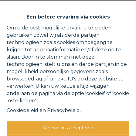
Blaasveld | Recente woning met
Een betere ervaring via cookies
2 terrassen, garage & parking.
Om u de best mogelijke ervaring te bieden,
gebruiken zowel wij als derde partijen
technologieën zoals cookies om toegang te
krijgen tot apparaatinformatie en/of deze op te
Nieuw-Sloten 41 101, 2830 Blaasveld
slaan. Door in te stemmen met deze
technologieën, stelt u ons en derde partijen in de
VERKOCHT
mogelijkheid persoonlijke gegevens zoals
browsegedrag of unieke ID's op deze website te
verwerken. U kan uw keuze altijd wijzigen
Vorige
Lijst
Volgende
onderaan de pagina via de optie 'cookies' of 'cookie
instellingen'.
Cookiebeleid
en
Privacybeleid
.
Alle cookies accepteren
Andere interessante