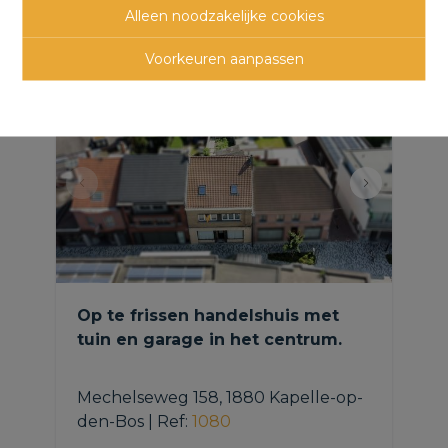
panden
Alleen noodzakelijke cookies
Voorkeuren aanpassen
Op te frissen handelshuis met
tuin en garage in het centrum.
Mechelseweg 158, 1880 Kapelle-op-
den-Bos
|
Ref
: 
1080