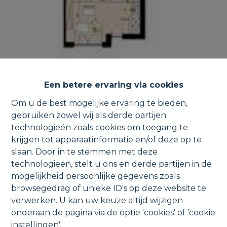
Een betere ervaring via cookies
Om u de best mogelijke ervaring te bieden,
gebruiken zowel wij als derde partijen
technologieën zoals cookies om toegang te
Appartement met 2 slpk, terras
krijgen tot apparaatinformatie en/of deze op te
slaan. Door in te stemmen met deze
& garage.
technologieën, stelt u ons en derde partijen in de
mogelijkheid persoonlijke gegevens zoals
browsegedrag of unieke ID's op deze website te
verwerken. U kan uw keuze altijd wijzigen
Kapellestraat 12 12, 9200 Dendermonde
onderaan de pagina via de optie 'cookies' of 'cookie
instellingen'.
VERKOCHT