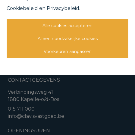
Cookiebeleid
en
Privacybeleid
.
Vorige
Bekijk project
Volgende
Alle cookies accepteren
Alleen noodzakelijke cookies
Voorkeuren aanpassen
CONTACTGEGEVENS
Verbindingsweg 41
1880 Kapelle-o/d-Bos
015 711 000
info@clavisvastgoed.be
OPENINGSUREN