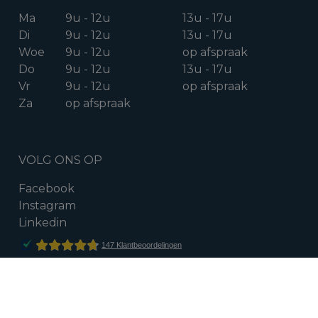
Ma
9u - 12u
13u - 17u
Di
9u - 12u
13u - 17u
Woe
9u - 12u
op afspraak
Do
9u - 12u
13u - 17u
Vr
9u - 12u
op afspraak
Za
op afspraak
VOLG ONS OP
Facebook
Instagram
Linkedin