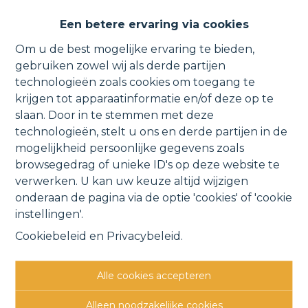
Appartement met balkon,
Een betere ervaring via cookies
autostaanplaats en garage
Om u de best mogelijke ervaring te bieden,
gebruiken zowel wij als derde partijen
technologieën zoals cookies om toegang te
krijgen tot apparaatinformatie en/of deze op te
Nieuwenrodestraat & Paddegatstraat 23 2, 1861
slaan. Door in te stemmen met deze
technologieën, stelt u ons en derde partijen in de
Wolvertem
VERHUURD
mogelijkheid persoonlijke gegevens zoals
browsegedrag of unieke ID's op deze website te
verwerken. U kan uw keuze altijd wijzigen
Vorige
Lijst
Volgende
onderaan de pagina via de optie 'cookies' of 'cookie
instellingen'.
Cookiebeleid
en
Privacybeleid
.
Alle cookies accepteren
Andere interessante
Alleen noodzakelijke cookies