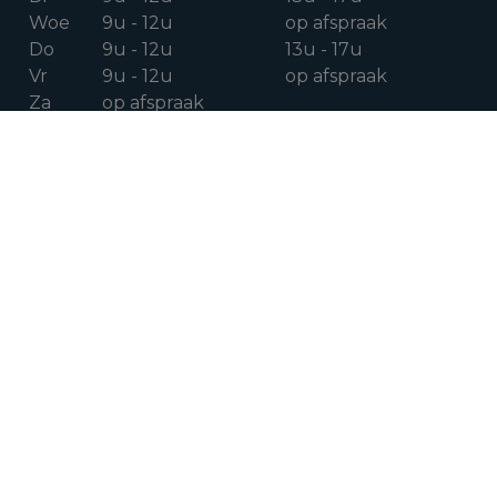
Woe
9u - 12u
op afspraak
Do
9u - 12u
13u - 17u
Vr
9u - 12u
op afspraak
Za
op afspraak
VOLG ONS OP
Facebook
Instagram
Linkedin