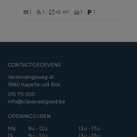
1
1
45 m²
1
1
CONTACTGEGEVENS
Verbindingsweg 41
1880 Kapelle-o/d-Bos
015 711 000
info@clavisvastgoed.be
OPENINGSUREN
Ma
9u - 12u
13u - 17u
Di
9u - 12u
13u - 17u