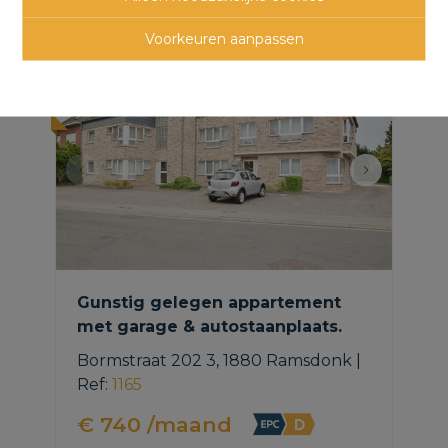
panden
Voorkeuren aanpassen
NIEUW
Gunstig gelegen appartement
met garage & autostaanplaats.
Bormstraat 202 3, 1880 Ramsdonk
|
Ref
: 
1165
€ 740 /maand