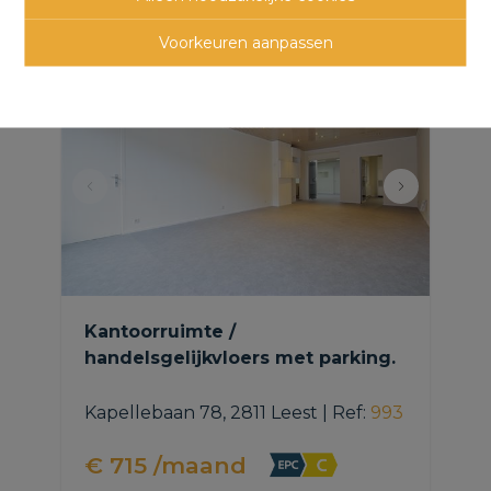
panden
Voorkeuren aanpassen
Kantoorruimte /
handelsgelijkvloers met parking.
Kapellebaan 78, 2811 Leest
|
Ref
: 
993
€ 715 /maand