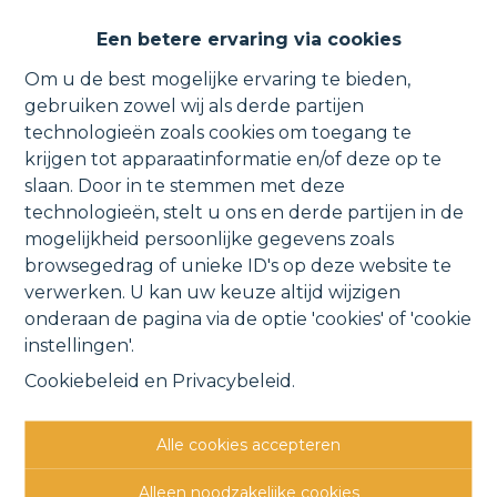
Recent duplex-appartement
Een betere ervaring via cookies
met 2 terrassen en garage.
Om u de best mogelijke ervaring te bieden,
gebruiken zowel wij als derde partijen
technologieën zoals cookies om toegang te
krijgen tot apparaatinformatie en/of deze op te
Rupellaan 1 305, 2830 Willebroek
slaan. Door in te stemmen met deze
technologieën, stelt u ons en derde partijen in de
VERHUURD
mogelijkheid persoonlijke gegevens zoals
browsegedrag of unieke ID's op deze website te
verwerken. U kan uw keuze altijd wijzigen
Vorige
Lijst
Volgende
onderaan de pagina via de optie 'cookies' of 'cookie
instellingen'.
Cookiebeleid
en
Privacybeleid
.
Alle cookies accepteren
Andere interessante
Alleen noodzakelijke cookies