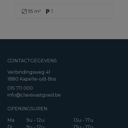
95 m²
1
CONTACTGEGEVENS
Verbindingsweg 41
1880 Kapelle-o/d-Bos
015 711 000
info@clavisvastgoed.be
OPENINGSUREN
Ma
9u - 12u
13u - 17u
Di
9u - 12u
13u - 17u