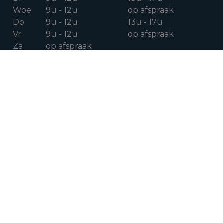
Woe
9u - 12u
op afspraak
Do
9u - 12u
13u - 17u
Vr
9u - 12u
op afspraak
Za
op afspraak
VOLG ONS OP
Facebook
Instagram
Linkedin