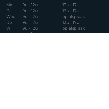
Ma
9u - 12u
13u - 17u
Di
9u - 12u
13u - 17u
Woe
9u - 12u
op afspraak
Do
9u - 12u
13u - 17u
Vr
9u - 12u
op afspraak
Za
op afspraak
VOLG ONS OP
Facebook
Instagram
Linkedin