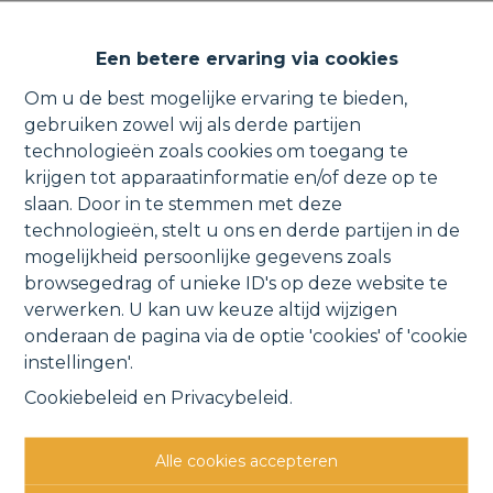
BEN-nieuwbouwapp. aan de
Een betere ervaring via cookies
vaart met terras &
Om u de best mogelijke ervaring te bieden,
autostaanplaats.
gebruiken zowel wij als derde partijen
technologieën zoals cookies om toegang te
krijgen tot apparaatinformatie en/of deze op te
slaan. Door in te stemmen met deze
technologieën, stelt u ons en derde partijen in de
Pulpstraat 4 0201, 2830 Willebroek
mogelijkheid persoonlijke gegevens zoals
VERHUURD
browsegedrag of unieke ID's op deze website te
verwerken. U kan uw keuze altijd wijzigen
onderaan de pagina via de optie 'cookies' of 'cookie
Vorige
Lijst
Volgende
instellingen'.
Cookiebeleid
en
Privacybeleid
.
Alle cookies accepteren