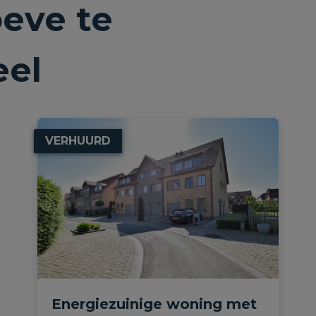
eve te
eel
VERHUURD
Energiezuinige woning met