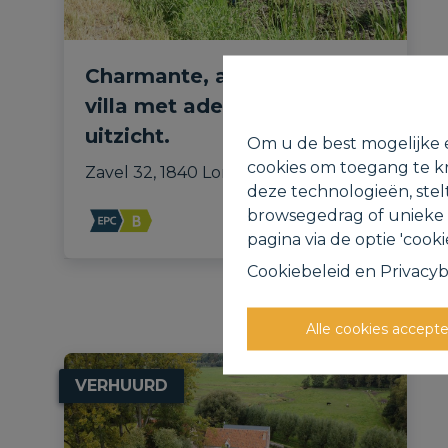
Charmante, authentieke
villa met adembenemend
uitzicht.
Om u de best mogelijke e
cookies om toegang te kr
Zavel 32, 1840 Londerzeel
deze technologieën, stel
browsegedrag of unieke I
pagina via de optie 'cookie
Cookiebeleid
en
Privacyb
Alle cookies accept
VERHUURD