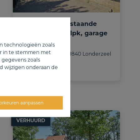
Charmante, vrijstaande
woning met 3 slpk, garage
& tuin.
en technologieën zoals
or in te stemmen met
Bergkapelstraat 74, 1840 Londerzeel
e gegevens zoals
jd wijzigen onderaan de
orkeuren aanpassen
VERHUURD