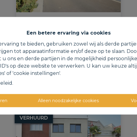
Verzorgde bel-etage
woning met tuin & garage in
Een betere ervaring via cookies
een doodlopende straat.
rvaring te bieden, gebruiken zowel wij als derde partij
ijgen tot apparaatinformatie en/of deze op te slaan. Do
Kruisveld 18, 1840 Londerzeel
t u ons en derde partijen in de mogelijkheid persoonlijk
D's op deze website te verwerken. U kan uw keuze alti
s' of 'cookie instellingen'.
eleid
.
eren
Alleen noodzakelijke cookies
Vo
VERHUURD