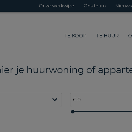
Onze werkwijze
Ons team
Nieuws
TE KOOP
TE HUUR
C
hier je huurwoning of appar