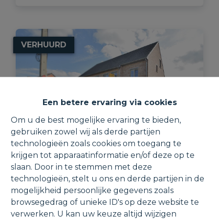
VERHUURD
Een betere ervaring via cookies
Om u de best mogelijke ervaring te bieden,
gebruiken zowel wij als derde partijen
technologieën zoals cookies om toegang te
krijgen tot apparaatinformatie en/of deze op te
slaan. Door in te stemmen met deze
Ruime woning met inrichtbare zolder,
technologieën, stelt u ons en derde partijen in de
garage, parking & tuin.
mogelijkheid persoonlijke gegevens zoals
Bormstraat 45A, 1880 Kapelle-op-den-Bos
browsegedrag of unieke ID's op deze website te
verwerken. U kan uw keuze altijd wijzigen