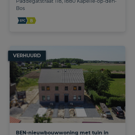
Paddegatstraat 118, 1880 Kapelle-op-den-
Bos
VERHUURD
BEN-nieuwbouwwoning met tuin in