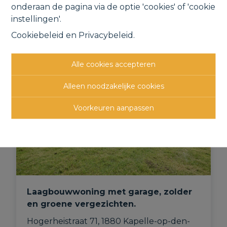
onderaan de pagina via de optie 'cookies' of 'cookie
instellingen'.
Cookiebeleid
en
Privacybeleid
.
VERHUURD
Alle cookies accepteren
Alleen noodzakelijke cookies
Voorkeuren aanpassen
Laagbouwwoning met garage, zolder
en groene vergezichten.
Hogerheistraat 71, 1880 Kapelle-op-den-