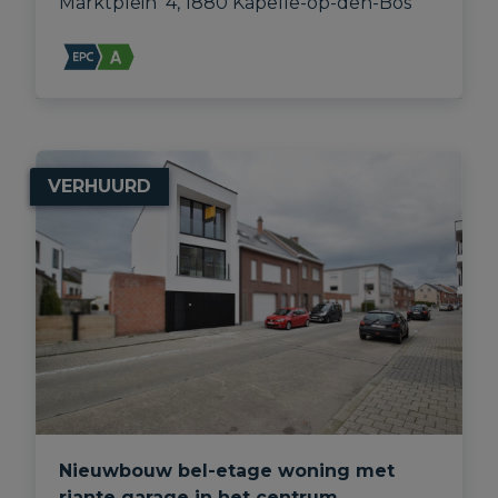
Marktplein  4, 1880 Kapelle-op-den-Bos
VERHUURD
Nieuwbouw bel-etage woning met
riante garage in het centrum.