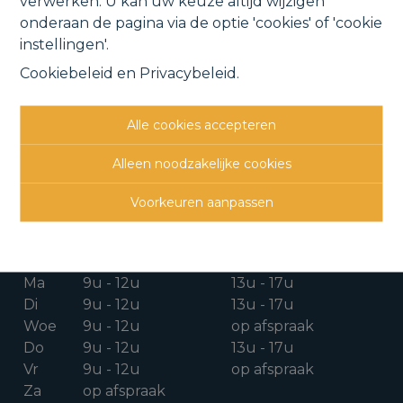
verwerken. U kan uw keuze altijd wijzigen
onderaan de pagina via de optie 'cookies' of 'cookie
instellingen'.
Cookiebeleid
en
Privacybeleid
.
CONTACTGEGEVENS
Alle cookies accepteren
Verbindingsweg 41
1880 Kapelle-o/d-Bos
Alleen noodzakelijke cookies
015 711 000
Voorkeuren aanpassen
info@clavisvastgoed.be
OPENINGSUREN
Ma
9u - 12u
13u - 17u
Di
9u - 12u
13u - 17u
Woe
9u - 12u
op afspraak
Do
9u - 12u
13u - 17u
Vr
9u - 12u
op afspraak
Za
op afspraak