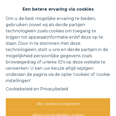
Energiezuinig nieuwbouwapp.
Een betere ervaring via cookies
met zolder, terras en parking.
Om u de best mogelijke ervaring te bieden,
gebruiken zowel wij als derde partijen
technologieën zoals cookies om toegang te
krijgen tot apparaatinformatie en/of deze op te
Hoogstraat 46 0201, 2830 Tisselt
slaan. Door in te stemmen met deze
technologieën, stelt u ons en derde partijen in de
VERHUURD
mogelijkheid persoonlijke gegevens zoals
browsegedrag of unieke ID's op deze website te
verwerken. U kan uw keuze altijd wijzigen
Vorige
Lijst
Volgende
onderaan de pagina via de optie 'cookies' of 'cookie
instellingen'.
Cookiebeleid
en
Privacybeleid
.
Alle cookies accepteren
Andere interessante
Alleen noodzakelijke cookies