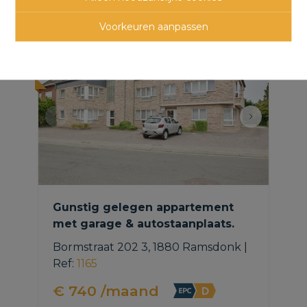
panden
Voorkeuren aanpassen
NIEUW
Gunstig gelegen appartement
met garage & autostaanplaats.
Bormstraat 202 3, 1880 Ramsdonk
|
Ref
: 
1165
€ 740 /maand