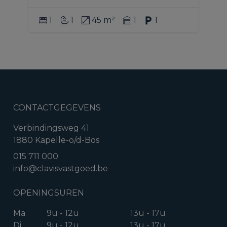
1
1
45 m²
1
1
CONTACTGEGEVENS
Verbindingsweg 41
1880 Kapelle-o/d-Bos
015 711 000
info@clavisvastgoed.be
OPENINGSUREN
Ma
9u - 12u
13u - 17u
Di
9u - 12u
13u - 17u