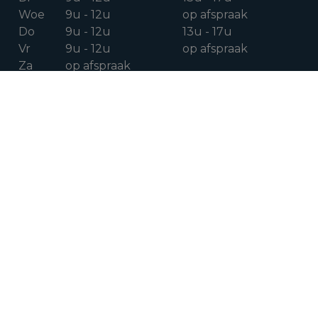
Woe
9u - 12u
op afspraak
Do
9u - 12u
13u - 17u
Vr
9u - 12u
op afspraak
Za
op afspraak
VOLG ONS OP
Facebook
Instagram
Linkedin