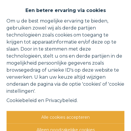
Duplex-appartement met
Een betere ervaring via cookies
fietsenberging nabij de vaart.
Om u de best mogelijke ervaring te bieden,
gebruiken zowel wij als derde partijen
technologieën zoals cookies om toegang te
krijgen tot apparaatinformatie en/of deze op te
Beekstraat 23 0201, 2830 Tisselt
slaan. Door in te stemmen met deze
technologieën, stelt u ons en derde partijen in de
VERHUURD
mogelijkheid persoonlijke gegevens zoals
browsegedrag of unieke ID's op deze website te
verwerken. U kan uw keuze altijd wijzigen
Vorige
Lijst
Volgende
onderaan de pagina via de optie 'cookies' of 'cookie
instellingen'.
Cookiebeleid
en
Privacybeleid
.
Alle cookies accepteren
Andere interessante
Alleen noodzakelijke cookies