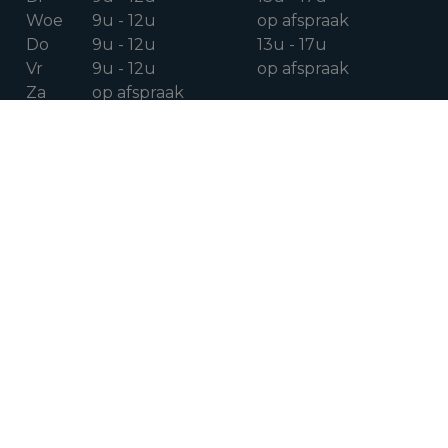
Woe
9u - 12u
op afspraak
Do
9u - 12u
13u - 17u
Vr
9u - 12u
op afspraak
Za
op afspraak
VOLG ONS OP
Facebook
Instagram
Linkedin