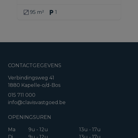
95 m²
1
CONTACTGEGEVENS
Verbindingsweg 41
1880 Kapelle-o/d-Bos
015 711 000
info@clavisvastgoed.be
OPENINGSUREN
Ma
9u - 12u
13u - 17u
Di
9u - 12u
13u - 17u