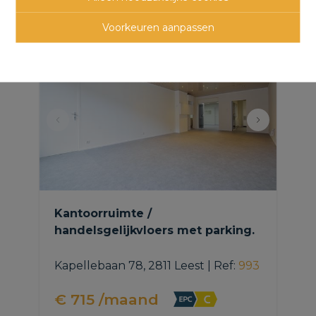
panden
Voorkeuren aanpassen
Kantoorruimte /
handelsgelijkvloers met parking.
Kapellebaan 78, 2811 Leest
|
Ref
: 
993
€ 715 /maand