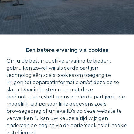
Een betere ervaring via cookies
Om u de best mogelijke ervaring te bieden,
gebruiken zowel wij als derde partijen
technologieën zoals cookies om toegang te
Halfopen bebouwing met
krijgen tot apparaatinformatie en/of deze op te
slaan. Door in te stemmen met deze
autostaanplaats en tuin.
technologieën, stelt u ons en derde partijen in de
mogelijkheid persoonlijke gegevens zoals
browsegedrag of unieke ID's op deze website te
verwerken. U kan uw keuze altijd wijzigen
Broekstraat 21 1, 1880 Ramsdonk
onderaan de pagina via de optie 'cookies' of 'cookie
instellingen'.
VERHUURD