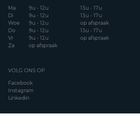
Ma
9u - 12u
13u - 17u
Di
9u - 12u
13u - 17u
Woe
9u - 12u
op afspraak
Do
9u - 12u
13u - 17u
Vr
9u - 12u
op afspraak
Za
op afspraak
VOLG ONS OP
Facebook
Instagram
Linkedin