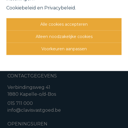
Cookiebeleid
en
Privacybeleid
.
Vorige
Lijst
Volgende
Alle cookies accepteren
Alleen noodzakelijke cookies
Voorkeuren aanpassen
CONTACTGEGEVENS
Verbindingsweg 41
1880 Kapelle-o/d-Bos
015 711 000
info@clavisvastgoed.be
OPENINGSUREN