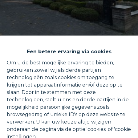
Een betere ervaring via cookies
Om u de best mogelijke ervaring te bieden,
gebruiken zowel wij als derde partijen
technologieën zoals cookies om toegang te
Verzorgde halfopen bebouwing
krijgen tot apparaatinformatie en/of deze op te
slaan. Door in te stemmen met deze
met tuin & garage.
technologieën, stelt u ons en derde partijen in de
mogelijkheid persoonlijke gegevens zoals
browsegedrag of unieke ID's op deze website te
verwerken. U kan uw keuze altijd wijzigen
Vroonwegel 5 B, 1880 Nieuwenrode
onderaan de pagina via de optie 'cookies' of 'cookie
instellingen'.
VERHUURD