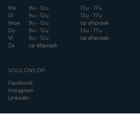
Ma
9u - 12u
13u - 17u
Di
9u - 12u
13u - 17u
Woe
9u - 12u
op afspraak
Do
9u - 12u
13u - 17u
Vr
9u - 12u
op afspraak
Za
op afspraak
VOLG ONS OP
Facebook
Instagram
Linkedin