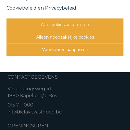
Cookiebeleid
en
Privacybeleid
.
Vorige
Lijst
Volgende
Alle cookies accepteren
Alleen noodzakelijke cookies
Voorkeuren aanpassen
CONTACTGEGEVENS
Verbindingsweg 41
1880 Kapelle-o/d-Bos
015 711 000
info@clavisvastgoed.be
OPENINGSUREN