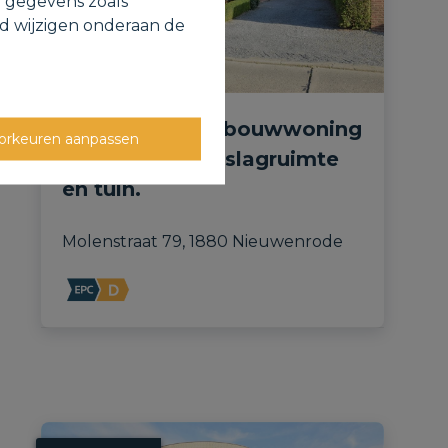
e gegevens zoals
jd wijzigen onderaan de
Verzorgde laagbouwwoning
orkeuren aanpassen
met garage, opslagruimte
en tuin.
Molenstraat 79, 1880 Nieuwenrode