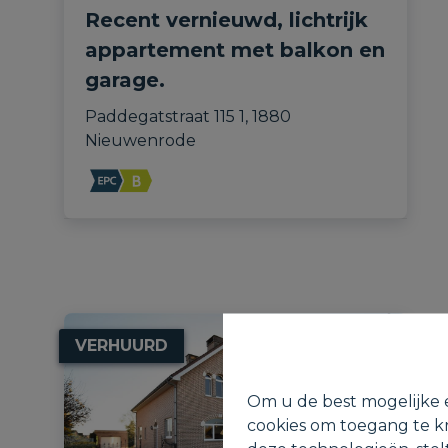
Recent vernieuwd, lichtrijk
appartement met balkon en
garage.
Paddegatstraat 115 1, 1880 
Nieuwenrode
VERHUURD
Om u de best mogelijke e
cookies om toegang te kr