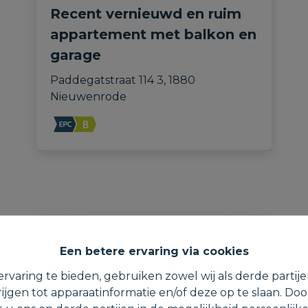
Recent vernieuwd en ruim
appartement met balkon en
garage
Paddegatstraat 114 3, 1880 
Nieuwenrode
VERHUURD
Een betere ervaring via cookies
rvaring te bieden, gebruiken zowel wij als derde partij
ijgen tot apparaatinformatie en/of deze op te slaan. Do