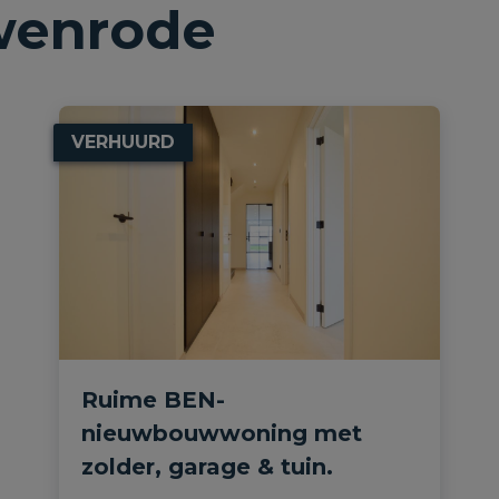
wenrode
VERHUURD
Ruime BEN-
nieuwbouwwoning met
zolder, garage & tuin.