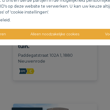
t u ons en derde partijen in de mogelijkheid persoonlijk
D's op deze website te verwerken. U kan uw keuze alti
s' of 'cookie instellingen'.
eleid
.
Verzorgd gelijkvloers
eren
Alleen noodzakelijke cookies
Vo
appartement met garage en
tuin.
Paddegatstraat 102A 1, 1880 
Nieuwenrode