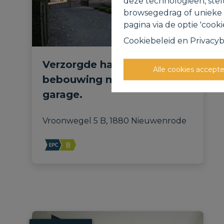
deze technologieën, stel
browsegedrag of unieke I
pagina via de optie 'cookie
Cookiebeleid
en
Privacyb
Verzorgde halfopen
Alle cookies accept
bebouwing met tuin &
garage.
Vroonwegel 5 B, 1880 Nieuwenrode