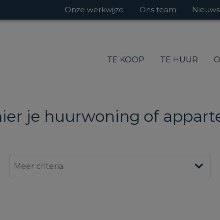
Onze werkwijze
Ons team
Nieuws
TE KOOP
TE HUUR
C
hier je huurwoning of appar