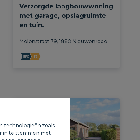
Verzorgde laagbouwwoning
met garage, opslagruimte
en tuin.
Molenstraat 79, 1880 Nieuwenrode
VERHUURD
en technologieën zoals
or in te stemmen met