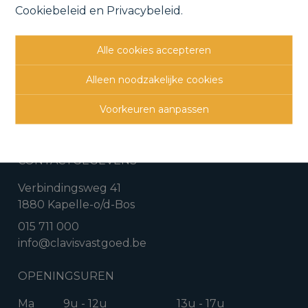
Cookiebeleid
en
Privacybeleid
.
Vorige
Lijst
Volgende
Alle cookies accepteren
Alleen noodzakelijke cookies
Voorkeuren aanpassen
CONTACTGEGEVENS
Verbindingsweg 41
1880 Kapelle-o/d-Bos
015 711 000
info@clavisvastgoed.be
OPENINGSUREN
Ma
9u - 12u
13u - 17u