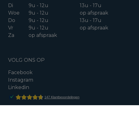
Di
9u - 12u
13u - 17u
Woe
9u - 12u
op afspraak
Do
9u - 12u
13u - 17u
Vr
9u - 12u
op afspraak
Za
op afspraak
VOLG ONS OP
Facebook
Instagram
Linkedin