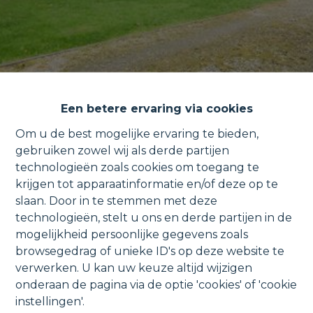
Een betere ervaring via cookies
Om u de best mogelijke ervaring te bieden,
gebruiken zowel wij als derde partijen
technologieën zoals cookies om toegang te
Villa op een afgesloten domein
krijgen tot apparaatinformatie en/of deze op te
slaan. Door in te stemmen met deze
in een doodlopende straat.
technologieën, stelt u ons en derde partijen in de
mogelijkheid persoonlijke gegevens zoals
browsegedrag of unieke ID's op deze website te
verwerken. U kan uw keuze altijd wijzigen
onderaan de pagina via de optie 'cookies' of 'cookie
Rodeweg 9, 1860 Meise
VERHUURD
instellingen'.