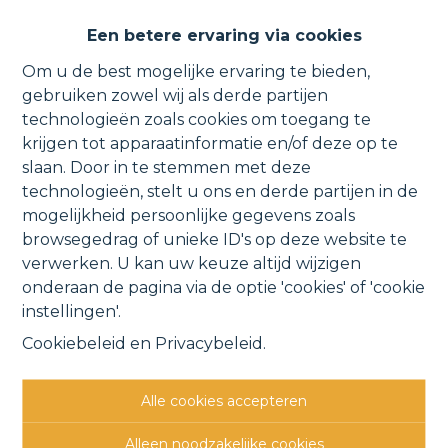
Ruim, zopas gerenoveerd loft-
Een betere ervaring via cookies
appartement in het centrum.
Om u de best mogelijke ervaring te bieden,
gebruiken zowel wij als derde partijen
technologieën zoals cookies om toegang te
krijgen tot apparaatinformatie en/of deze op te
Molenstraat 2a 201, 1840 Londerzeel
slaan. Door in te stemmen met deze
technologieën, stelt u ons en derde partijen in de
VERHUURD
mogelijkheid persoonlijke gegevens zoals
browsegedrag of unieke ID's op deze website te
verwerken. U kan uw keuze altijd wijzigen
Vorige
Lijst
Volgende
onderaan de pagina via de optie 'cookies' of 'cookie
instellingen'.
Cookiebeleid
en
Privacybeleid
.
Alle cookies accepteren
Andere interessante
Alleen noodzakelijke cookies