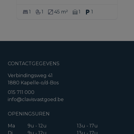
1
1
45 m²
1
1
CONTACTGEGEVENS
Verbindingsweg 41
1880 Kapelle-o/d-Bos
015 711 000
info@clavisvastgoed.be
OPENINGSUREN
Ma
9u - 12u
13u - 17u
Di
9u - 12u
13u - 17u