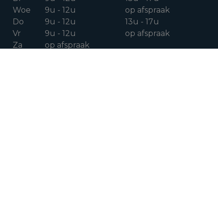
Woe
9u - 12u
op afspraak
Do
9u - 12u
13u - 17u
Vr
9u - 12u
op afspraak
Za
op afspraak
VOLG ONS OP
Facebook
Instagram
Linkedin