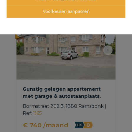
panden
Voorkeuren aanpassen
NIEUW
Gunstig gelegen appartement
met garage & autostaanplaats.
Bormstraat 202 3, 1880 Ramsdonk
|
Ref
: 
1165
€ 740 /maand