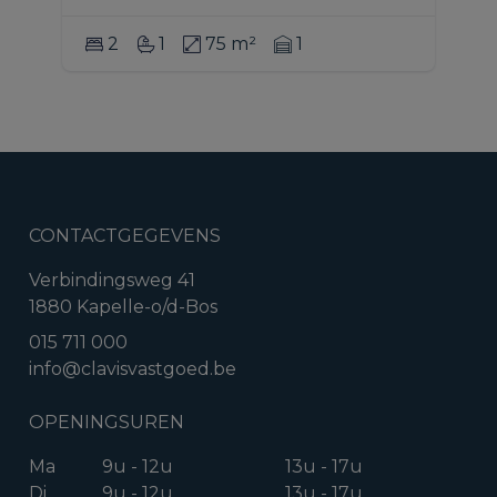
2
1
75 m²
1
CONTACTGEGEVENS
Verbindingsweg 41
1880 Kapelle-o/d-Bos
015 711 000
info@clavisvastgoed.be
OPENINGSUREN
Ma
9u - 12u
13u - 17u
Di
9u - 12u
13u - 17u