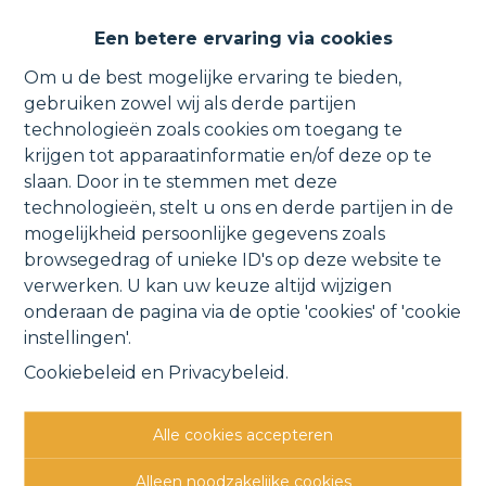
Ruim app. met ondergrondse
Een betere ervaring via cookies
autostaanplaats nabij centrum.
Om u de best mogelijke ervaring te bieden,
gebruiken zowel wij als derde partijen
technologieën zoals cookies om toegang te
krijgen tot apparaatinformatie en/of deze op te
Mechelsestraat 160 A101, 1840 Londerzeel
slaan. Door in te stemmen met deze
technologieën, stelt u ons en derde partijen in de
VERHUURD
mogelijkheid persoonlijke gegevens zoals
browsegedrag of unieke ID's op deze website te
verwerken. U kan uw keuze altijd wijzigen
Vorige
Lijst
Volgende
onderaan de pagina via de optie 'cookies' of 'cookie
instellingen'.
Cookiebeleid
en
Privacybeleid
.
Alle cookies accepteren
Andere interessante
Alleen noodzakelijke cookies