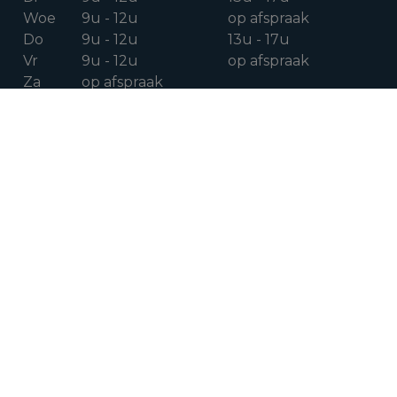
Woe
9u - 12u
op afspraak
Do
9u - 12u
13u - 17u
Vr
9u - 12u
op afspraak
Za
op afspraak
VOLG ONS OP
Facebook
Instagram
Linkedin