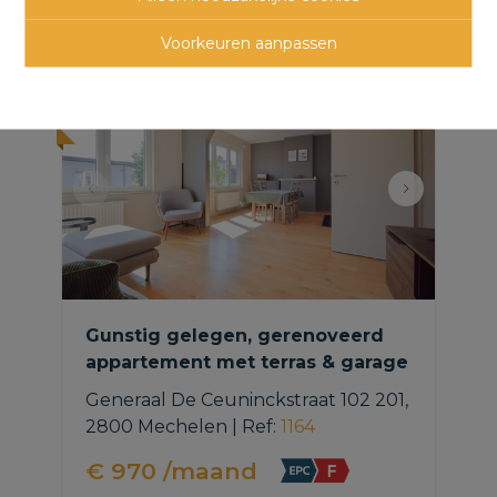
panden
Voorkeuren aanpassen
NIEUW
Gunstig gelegen, gerenoveerd
appartement met terras & garage
Generaal De Ceuninckstraat 102 201, 
2800 Mechelen
|
Ref
: 
1164
€ 970 /maand