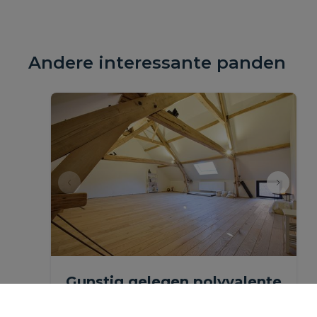
Andere interessante panden
Gunstig gelegen polyvalente
- / kantoorruimte.