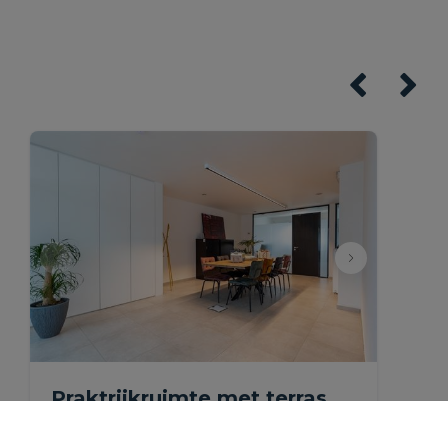
Praktrijkruimte met terras
nabij het centrum van