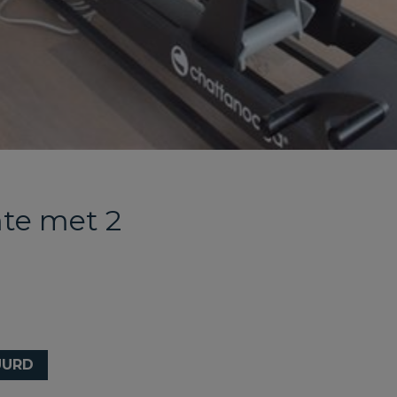
mte met 2
UURD