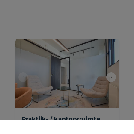
Praktijk- / kantoorruimte
nabij het centrum van