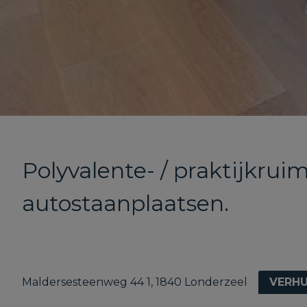
Polyvalente- / praktijkrui
autostaanplaatsen.
Maldersesteenweg 44 1, 1840 Londerzeel
VERH