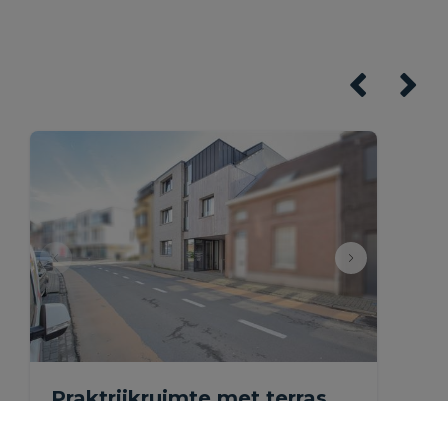
Praktrijkruimte met terras
nabij het centrum van