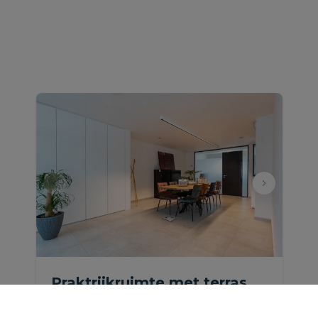
Praktrijkruimte met terras
nabij het centrum van