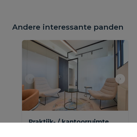
Andere interessante panden
Praktijk- / kantoorruimte
nabij het centrum van