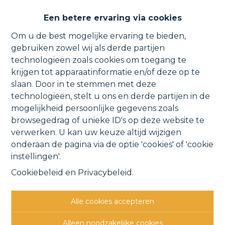
Lichtrijk appartement met
Een betere ervaring via cookies
zolder, berging en garage.
Om u de best mogelijke ervaring te bieden,
gebruiken zowel wij als derde partijen
technologieën zoals cookies om toegang te
krijgen tot apparaatinformatie en/of deze op te
Topmolen 69A 201, 1840 Londerzeel
slaan. Door in te stemmen met deze
technologieën, stelt u ons en derde partijen in de
VERHUURD
mogelijkheid persoonlijke gegevens zoals
browsegedrag of unieke ID's op deze website te
verwerken. U kan uw keuze altijd wijzigen
Vorige
Lijst
Volgende
onderaan de pagina via de optie 'cookies' of 'cookie
instellingen'.
Cookiebeleid
en
Privacybeleid
.
Alle cookies accepteren
Andere interessante
Alleen noodzakelijke cookies