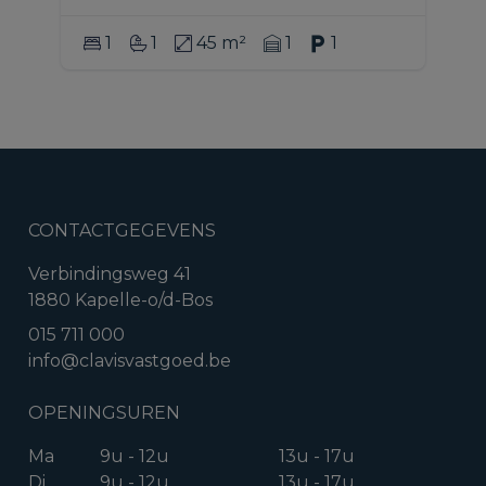
1
1
45 m²
1
1
CONTACTGEGEVENS
Verbindingsweg 41
1880 Kapelle-o/d-Bos
015 711 000
info@clavisvastgoed.be
OPENINGSUREN
Ma
9u - 12u
13u - 17u
Di
9u - 12u
13u - 17u