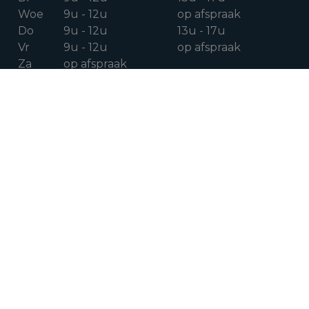
Woe
9u - 12u
op afspraak
Do
9u - 12u
13u - 17u
Vr
9u - 12u
op afspraak
Za
op afspraak
VOLG ONS OP
Facebook
Instagram
Linkedin