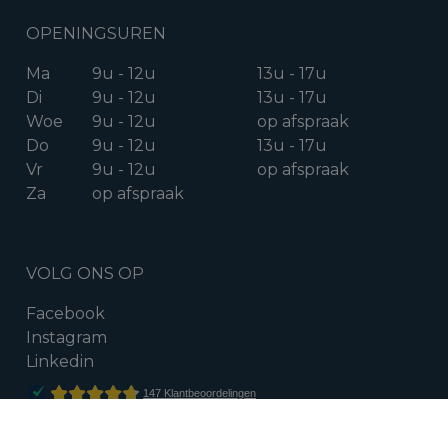
OPENINGSUREN
Ma
9u - 12u
13u - 17u
Di
9u - 12u
13u - 17u
Woe
9u - 12u
op afspraak
Do
9u - 12u
13u - 17u
Vr
9u - 12u
op afspraak
Za
op afspraak
VOLG ONS OP
Facebook
Instagram
Linkedin