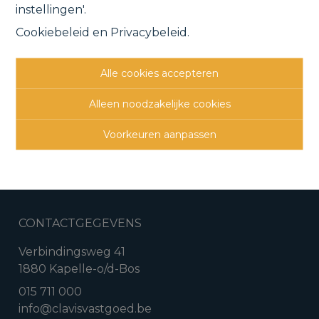
Kerkhofstraat 14 1, 1840 Londerzeel
instellingen'.
Cookiebeleid
en
Privacybeleid
.
VERHUURD
Alle cookies accepteren
Vorige
Lijst
Volgende
Alleen noodzakelijke cookies
Voorkeuren aanpassen
CONTACTGEGEVENS
Verbindingsweg 41
1880 Kapelle-o/d-Bos
015 711 000
info@clavisvastgoed.be