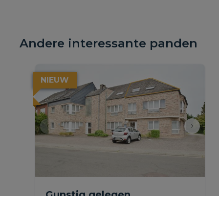
Andere interessante panden
NIEUW
Gunstig gelegen
appartement met garage &