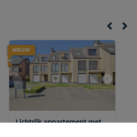
NIEUW
Lichtrijk appartement met
lift, garage &