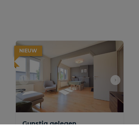
NIEUW
Gunstig gelegen,
gerenoveerd appartement