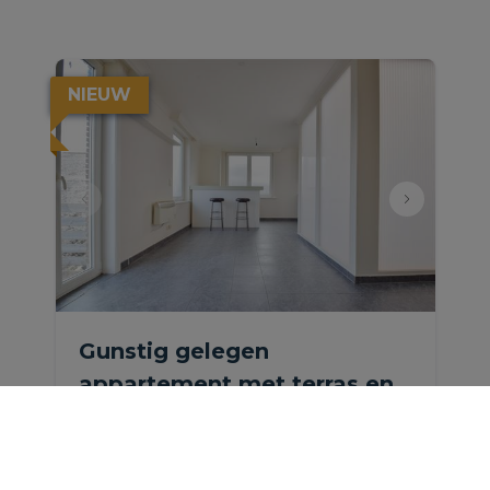
NIEUW
Gunstig gelegen
appartement met terras en
autostaanplaats.
Kapellebaan 78, 2811 Mechelen
|
Ref
: 
1155