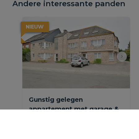
Andere interessante panden
NIEUW
Gunstig gelegen
appartement met garage &
autostaanplaats.
Bormstraat 202 3, 1880 Ramsdonk
|
Ref
: 
1165