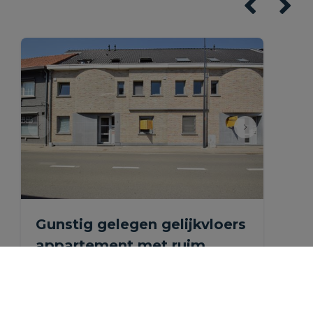
Gunstig gelegen gelijkvloers
appartement met ruim
terras.
Dorpstraat 8 1, 1880 Ramsdonk
|
Ref
: 
1159