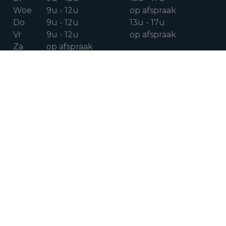
Woe
9u - 12u
op afspraak
Do
9u - 12u
13u - 17u
Vr
9u - 12u
op afspraak
Za
op afspraak
VOLG ONS OP
Facebook
Instagram
Linkedin