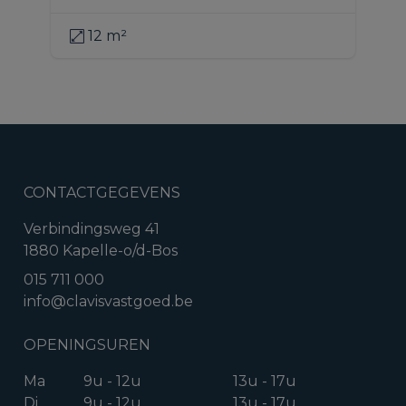
12 m²
CONTACTGEGEVENS
Verbindingsweg 41
1880 Kapelle-o/d-Bos
015 711 000
info@clavisvastgoed.be
OPENINGSUREN
Ma
9u - 12u
13u - 17u
Di
9u - 12u
13u - 17u