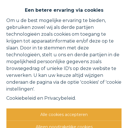
Triplex met garage en terras
Een betere ervaring via cookies
met groene vergezichten.
Om u de best mogelijke ervaring te bieden,
gebruiken zowel wij als derde partijen
technologieën zoals cookies om toegang te
krijgen tot apparaatinformatie en/of deze op te
Bormstraat 120A 102, 1880 Kapelle-op-den-Bos
slaan. Door in te stemmen met deze
technologieën, stelt u ons en derde partijen in de
VERHUURD
mogelijkheid persoonlijke gegevens zoals
browsegedrag of unieke ID's op deze website te
verwerken. U kan uw keuze altijd wijzigen
Vorige
Lijst
Volgende
onderaan de pagina via de optie 'cookies' of 'cookie
instellingen'.
Cookiebeleid
en
Privacybeleid
.
Alle cookies accepteren
Andere interessante
Alleen noodzakelijke cookies