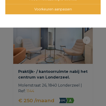
panden
Voorkeuren aanpassen
Praktijk- / kantoorruimte nabij het
centrum van Londerzeel.
Molenstraat 26, 1840 Londerzeel
|
Ref
: 
1144
€ 250 /maand