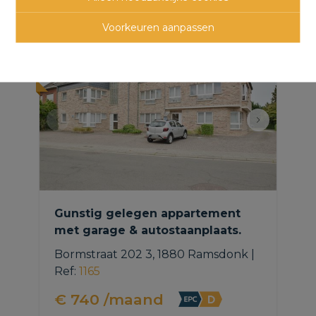
panden
Voorkeuren aanpassen
NIEUW
Gunstig gelegen appartement
met garage & autostaanplaats.
Bormstraat 202 3, 1880 Ramsdonk
|
Ref
: 
1165
€ 740 /maand