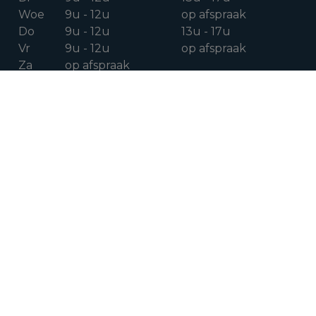
Woe
9u - 12u
op afspraak
Do
9u - 12u
13u - 17u
Vr
9u - 12u
op afspraak
Za
op afspraak
VOLG ONS OP
Facebook
Instagram
Linkedin