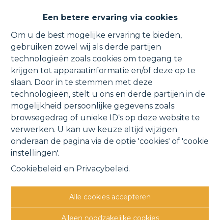
Rustig gelegen gelijkvloers
Een betere ervaring via cookies
appartement aan de vaart.
Om u de best mogelijke ervaring te bieden,
gebruiken zowel wij als derde partijen
technologieën zoals cookies om toegang te
krijgen tot apparaatinformatie en/of deze op te
Westdijk 33 1, 1880 Kapelle-op-den-Bos
slaan. Door in te stemmen met deze
technologieën, stelt u ons en derde partijen in de
VERHUURD
mogelijkheid persoonlijke gegevens zoals
browsegedrag of unieke ID's op deze website te
verwerken. U kan uw keuze altijd wijzigen
Vorige
Lijst
Volgende
onderaan de pagina via de optie 'cookies' of 'cookie
instellingen'.
Cookiebeleid
en
Privacybeleid
.
Alle cookies accepteren
Andere interessante
Alleen noodzakelijke cookies