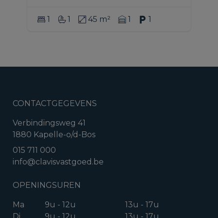
1
1
45 m²
1
1
CONTACTGEGEVENS
Verbindingsweg 41
1880 Kapelle-o/d-Bos
015 711 000
info@clavisvastgoed.be
OPENINGSUREN
Ma
9u - 12u
13u - 17u
Di
9u - 12u
13u - 17u