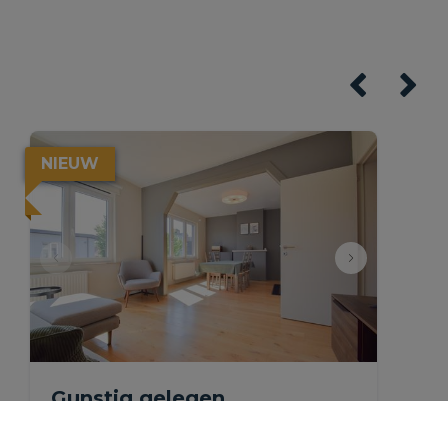
NIEUW
Gunstig gelegen,
gerenoveerd appartement