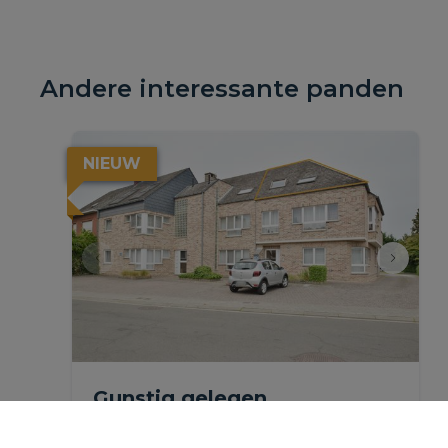
Andere interessante panden
NIEUW
Gunstig gelegen
appartement met garage &