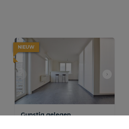
NIEUW
Gunstig gelegen
appartement met terras en