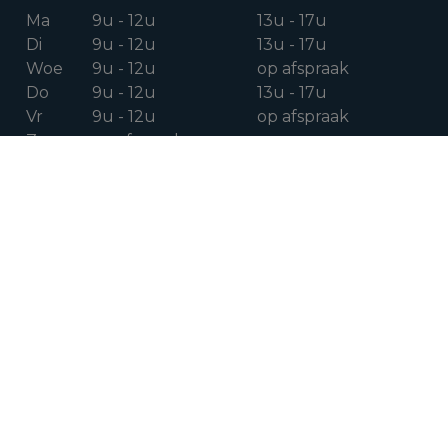
Ma
9u - 12u
13u - 17u
Di
9u - 12u
13u - 17u
Woe
9u - 12u
op afspraak
Do
9u - 12u
13u - 17u
Vr
9u - 12u
op afspraak
Za
op afspraak
VOLG ONS OP
Facebook
Instagram
Linkedin