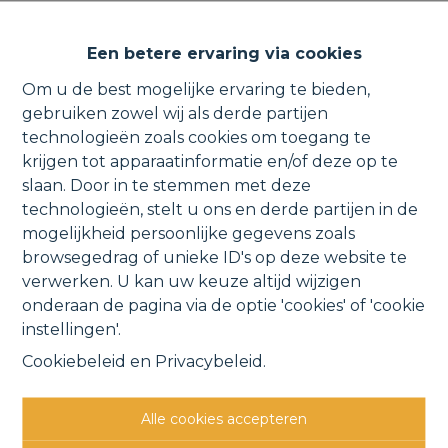
Ruim appartement met
Een betere ervaring via cookies
ondergrondse garagebox en
Om u de best mogelijke ervaring te bieden,
vaartzicht.
gebruiken zowel wij als derde partijen
technologieën zoals cookies om toegang te
krijgen tot apparaatinformatie en/of deze op te
slaan. Door in te stemmen met deze
technologieën, stelt u ons en derde partijen in de
Westdijk 34 4, 1880 Kapelle-op-den-Bos
mogelijkheid persoonlijke gegevens zoals
VERHUURD
browsegedrag of unieke ID's op deze website te
verwerken. U kan uw keuze altijd wijzigen
onderaan de pagina via de optie 'cookies' of 'cookie
Vorige
Lijst
Volgende
instellingen'.
Cookiebeleid
en
Privacybeleid
.
Alle cookies accepteren