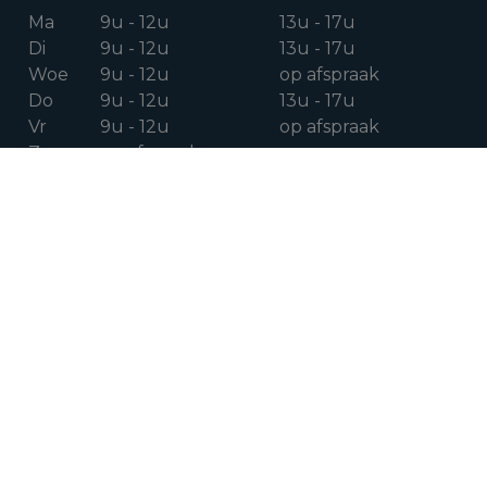
Ma
9u - 12u
13u - 17u
Di
9u - 12u
13u - 17u
Woe
9u - 12u
op afspraak
Do
9u - 12u
13u - 17u
Vr
9u - 12u
op afspraak
Za
op afspraak
VOLG ONS OP
Facebook
Instagram
Linkedin