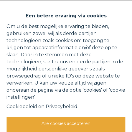
Ruim appartement met
Een betere ervaring via cookies
ondergrondse garagebox en
Om u de best mogelijke ervaring te bieden,
vaartzicht.
gebruiken zowel wij als derde partijen
technologieën zoals cookies om toegang te
krijgen tot apparaatinformatie en/of deze op te
slaan. Door in te stemmen met deze
technologieën, stelt u ons en derde partijen in de
Westdijk 34 4, 1880 Kapelle-op-den-Bos
mogelijkheid persoonlijke gegevens zoals
VERHUURD
browsegedrag of unieke ID's op deze website te
verwerken. U kan uw keuze altijd wijzigen
onderaan de pagina via de optie 'cookies' of 'cookie
Vorige
Lijst
Volgende
instellingen'.
Cookiebeleid
en
Privacybeleid
.
Alle cookies accepteren