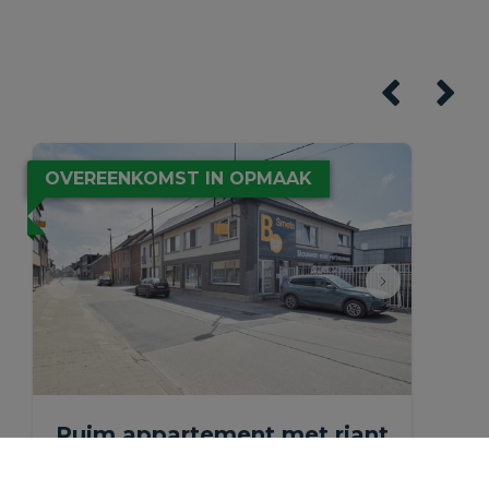
OVEREENKOMST IN OPMAAK
Ruim appartement met riant
terras en autostaanplaats.