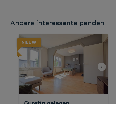
Andere interessante panden
NIEUW
Gunstig gelegen,
gerenoveerd appartement