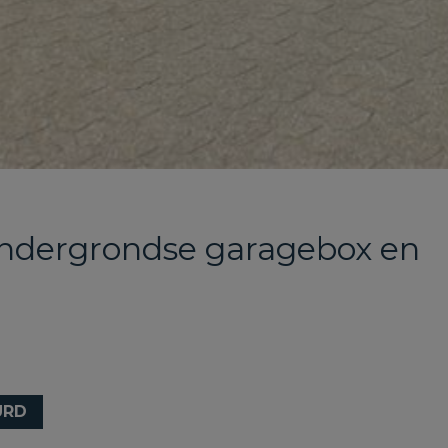
ndergrondse garagebox en
URD