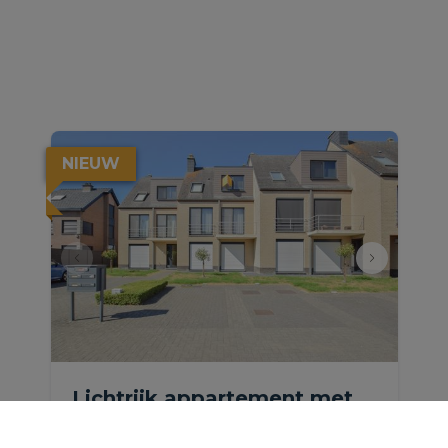
NIEUW
Lichtrijk appartement met
lift, garage &