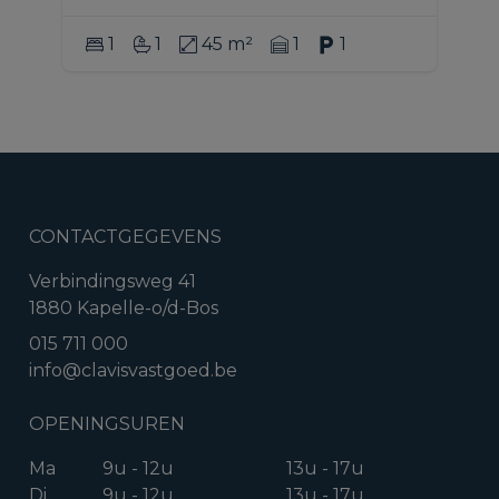
1
1
45 m²
1
1
CONTACTGEGEVENS
Verbindingsweg 41
1880 Kapelle-o/d-Bos
015 711 000
info@clavisvastgoed.be
OPENINGSUREN
Ma
9u - 12u
13u - 17u
Di
9u - 12u
13u - 17u