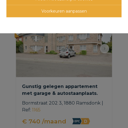
panden
Voorkeuren aanpassen
NIEUW
Gunstig gelegen appartement
met garage & autostaanplaats.
Bormstraat 202 3, 1880 Ramsdonk
|
Ref
: 
1165
€ 740 /maand