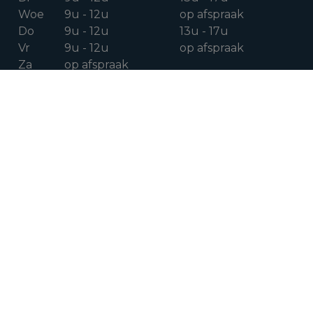
Woe
9u - 12u
op afspraak
Do
9u - 12u
13u - 17u
Vr
9u - 12u
op afspraak
Za
op afspraak
VOLG ONS OP
Facebook
Instagram
Linkedin