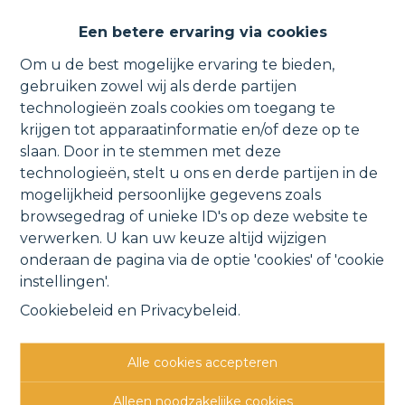
Ruim appartement (met
Een betere ervaring via cookies
garage) vlakbij het centrum.
Om u de best mogelijke ervaring te bieden,
gebruiken zowel wij als derde partijen
technologieën zoals cookies om toegang te
krijgen tot apparaatinformatie en/of deze op te
Schuttershofstraat 13 1, 1880 Kapelle-op-den-
slaan. Door in te stemmen met deze
technologieën, stelt u ons en derde partijen in de
Bos
VERHUURD
mogelijkheid persoonlijke gegevens zoals
browsegedrag of unieke ID's op deze website te
verwerken. U kan uw keuze altijd wijzigen
Vorige
Lijst
Volgende
onderaan de pagina via de optie 'cookies' of 'cookie
instellingen'.
Cookiebeleid
en
Privacybeleid
.
Alle cookies accepteren
Andere interessante
Alleen noodzakelijke cookies