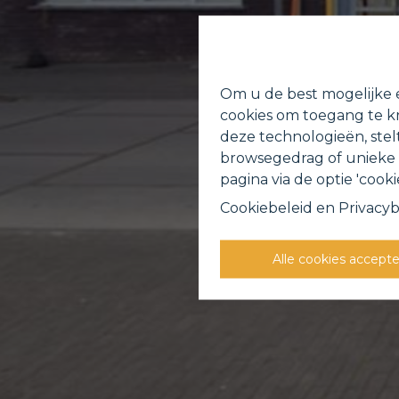
Om u de best mogelijke e
cookies om toegang te kr
deze technologieën, stel
browsegedrag of unieke I
pagina via de optie 'cookie
Cookiebeleid
en
Privacyb
Alle cookies accept