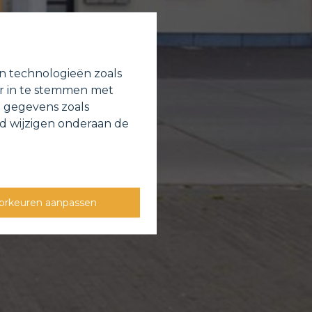
en technologieën zoals
or in te stemmen met
e gegevens zoals
jd wijzigen onderaan de
orkeuren aanpassen