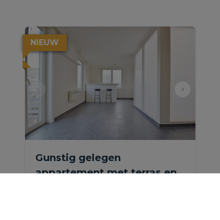
NIEUW
Gunstig gelegen
appartement met terras en
autostaanplaats.
Kapellebaan 78, 2811 Mechelen
|
Ref
: 
1155