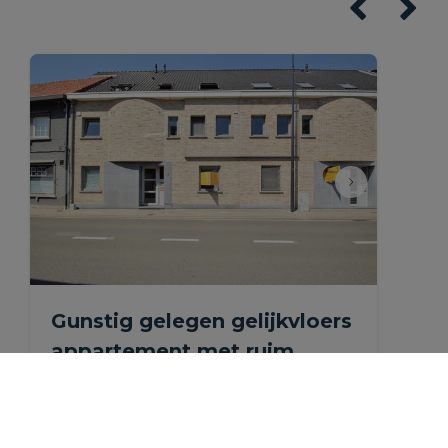
Gunstig gelegen gelijkvloers
appartement met ruim
terras.
Dorpstraat 8 1, 1880 Ramsdonk
|
Ref
: 
1159