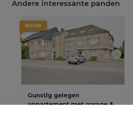
Andere interessante panden
NIEUW
Gunstig gelegen
appartement met garage &
autostaanplaats.
Bormstraat 202 3, 1880 Ramsdonk
|
Ref
: 
1165