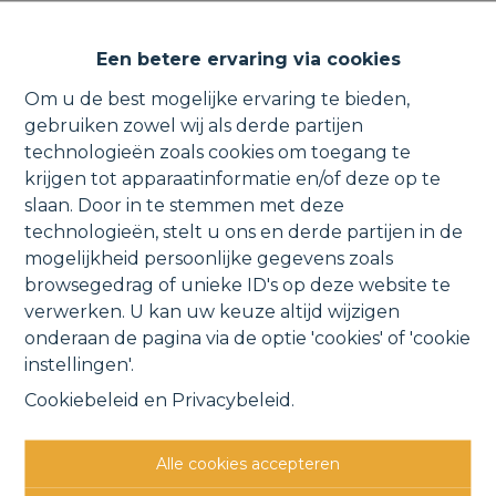
Recent appartement met
Een betere ervaring via cookies
zonneterras en garage nabij
Om u de best mogelijke ervaring te bieden,
centrum.
gebruiken zowel wij als derde partijen
technologieën zoals cookies om toegang te
krijgen tot apparaatinformatie en/of deze op te
slaan. Door in te stemmen met deze
technologieën, stelt u ons en derde partijen in de
Zetselstraat 19 2, 1880 Kapelle-op-den-Bos
mogelijkheid persoonlijke gegevens zoals
VERHUURD
browsegedrag of unieke ID's op deze website te
verwerken. U kan uw keuze altijd wijzigen
onderaan de pagina via de optie 'cookies' of 'cookie
Vorige
Lijst
Volgende
instellingen'.
Cookiebeleid
en
Privacybeleid
.
Alle cookies accepteren