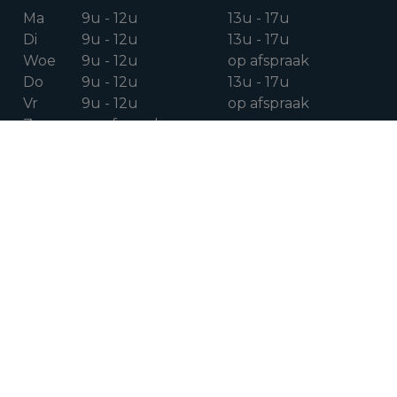
Ma
9u - 12u
13u - 17u
Di
9u - 12u
13u - 17u
Woe
9u - 12u
op afspraak
Do
9u - 12u
13u - 17u
Vr
9u - 12u
op afspraak
Za
op afspraak
VOLG ONS OP
Facebook
Instagram
Linkedin