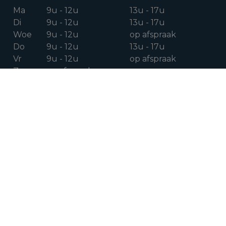
Ma
9u - 12u
13u - 17u
Di
9u - 12u
13u - 17u
Woe
9u - 12u
op afspraak
Do
9u - 12u
13u - 17u
Vr
9u - 12u
op afspraak
Za
op afspraak
VOLG ONS OP
Facebook
Instagram
Linkedin