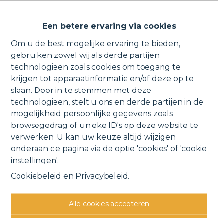
Nieuwbouw appartement met
Een betere ervaring via cookies
zonneterras en parking in het
Om u de best mogelijke ervaring te bieden,
centrum.
gebruiken zowel wij als derde partijen
technologieën zoals cookies om toegang te
krijgen tot apparaatinformatie en/of deze op te
slaan. Door in te stemmen met deze
technologieën, stelt u ons en derde partijen in de
Stationsstraat 18 2.1, 1880 Kapelle-op-den-Bos
mogelijkheid persoonlijke gegevens zoals
VERHUURD
browsegedrag of unieke ID's op deze website te
verwerken. U kan uw keuze altijd wijzigen
onderaan de pagina via de optie 'cookies' of 'cookie
Vorige
Lijst
Volgende
instellingen'.
Cookiebeleid
en
Privacybeleid
.
Alle cookies accepteren