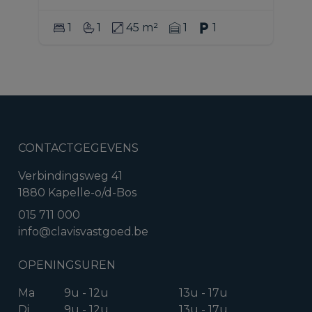
1
1
45 m²
1
1
CONTACTGEGEVENS
Verbindingsweg 41
1880 Kapelle-o/d-Bos
015 711 000
info@clavisvastgoed.be
OPENINGSUREN
Ma
9u - 12u
13u - 17u
Di
9u - 12u
13u - 17u