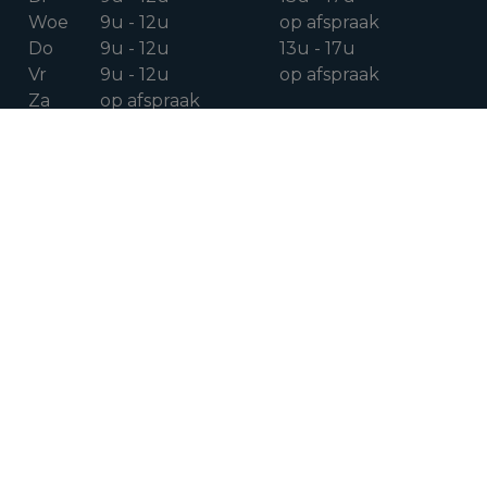
Woe
9u - 12u
op afspraak
Do
9u - 12u
13u - 17u
Vr
9u - 12u
op afspraak
Za
op afspraak
VOLG ONS OP
Facebook
Instagram
Linkedin