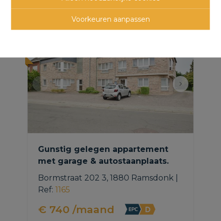
panden
Voorkeuren aanpassen
NIEUW
Gunstig gelegen appartement
met garage & autostaanplaats.
Bormstraat 202 3, 1880 Ramsdonk
|
Ref
: 
1165
€ 740 /maand