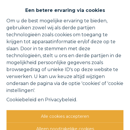
Gezellig, energiezuinig
Een betere ervaring via cookies
appartement nabij het centrum.
Om u de best mogelijke ervaring te bieden,
gebruiken zowel wij als derde partijen
technologieën zoals cookies om toegang te
krijgen tot apparaatinformatie en/of deze op te
Kerselaarlaan 2 4, 1880 Kapelle-op-den-Bos
slaan. Door in te stemmen met deze
technologieën, stelt u ons en derde partijen in de
VERHUURD
mogelijkheid persoonlijke gegevens zoals
browsegedrag of unieke ID's op deze website te
verwerken. U kan uw keuze altijd wijzigen
Vorige
Lijst
Volgende
onderaan de pagina via de optie 'cookies' of 'cookie
instellingen'.
Cookiebeleid
en
Privacybeleid
.
Alle cookies accepteren
Andere interessante
Alleen noodzakelijke cookies