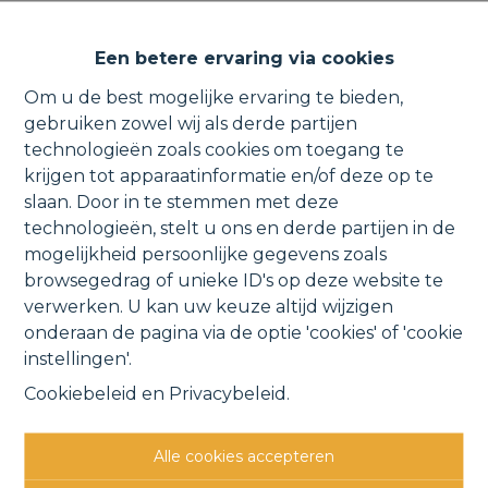
Gerenoveerd duplex-
Een betere ervaring via cookies
appartement met terras in het
Om u de best mogelijke ervaring te bieden,
centrum.
gebruiken zowel wij als derde partijen
technologieën zoals cookies om toegang te
krijgen tot apparaatinformatie en/of deze op te
slaan. Door in te stemmen met deze
technologieën, stelt u ons en derde partijen in de
Mechelseweg 203, 1880 Kapelle-op-den-Bos
mogelijkheid persoonlijke gegevens zoals
VERHUURD
browsegedrag of unieke ID's op deze website te
verwerken. U kan uw keuze altijd wijzigen
onderaan de pagina via de optie 'cookies' of 'cookie
Vorige
Lijst
Volgende
instellingen'.
Cookiebeleid
en
Privacybeleid
.
Alle cookies accepteren