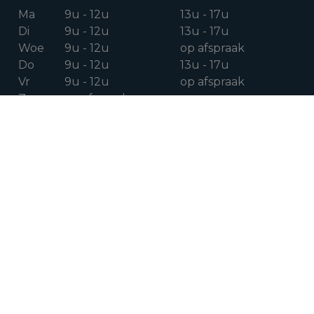
Ma
9u - 12u
13u - 17u
Di
9u - 12u
13u - 17u
Woe
9u - 12u
op afspraak
Do
9u - 12u
13u - 17u
Vr
9u - 12u
op afspraak
Za
op afspraak
VOLG ONS OP
Facebook
Instagram
Linkedin