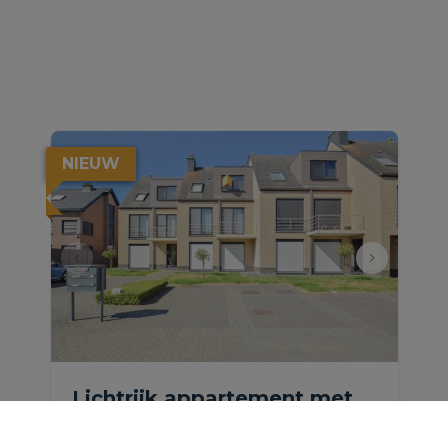
NIEUW
Lichtrijk appartement met
lift, garage &