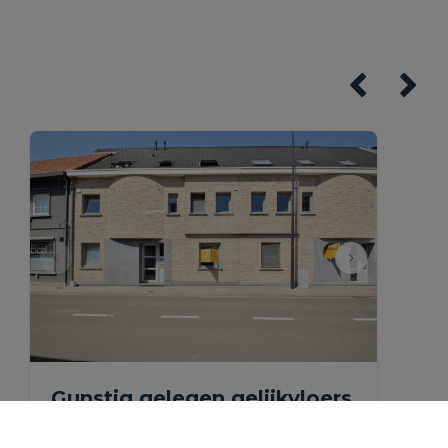
Gunstig gelegen gelijkvloers
appartement met ruim