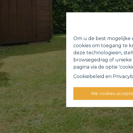
Om u de best mogelijke e
cookies om toegang te kr
deze technologieën, stel
browsegedrag of unieke I
pagina via de optie 'cookie
Cookiebeleid
en
Privacyb
Alle cookies accept