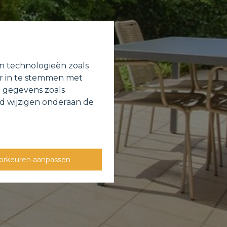
en technologieën zoals
or in te stemmen met
e gegevens zoals
jd wijzigen onderaan de
orkeuren aanpassen