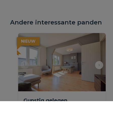
Andere interessante panden
NIEUW
Gunstig gelegen,
gerenoveerd appartement