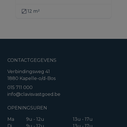
12 m²
CONTACTGEGEVENS
Verbindingsweg 41
1880 Kapelle-o/d-Bos
015 711 000
info@clavisvastgoed.be
OPENINGSUREN
Ma
9u - 12u
13u - 17u
Di
9u - 12u
13u - 17u