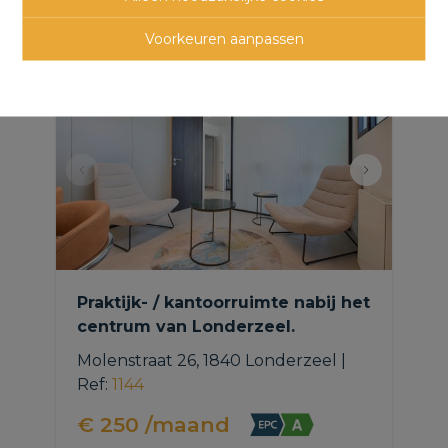
panden
Voorkeuren aanpassen
Praktijk- / kantoorruimte nabij het
centrum van Londerzeel.
Molenstraat 26, 1840 Londerzeel
|
Ref
: 
1144
€ 250 /maand