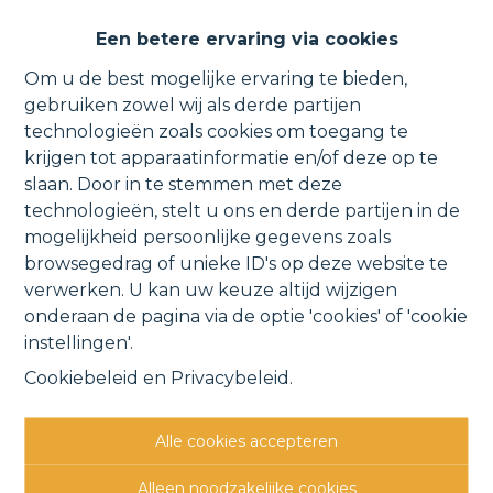
Duplex-appartement met mog.
Een betere ervaring via cookies
3 slaapkamers, lift & terrassen.
Om u de best mogelijke ervaring te bieden,
gebruiken zowel wij als derde partijen
technologieën zoals cookies om toegang te
krijgen tot apparaatinformatie en/of deze op te
Schoolstraat 44 6, 1880 Kapelle-op-den-Bos
slaan. Door in te stemmen met deze
technologieën, stelt u ons en derde partijen in de
VERHUURD
mogelijkheid persoonlijke gegevens zoals
browsegedrag of unieke ID's op deze website te
verwerken. U kan uw keuze altijd wijzigen
Vorige
Lijst
Volgende
onderaan de pagina via de optie 'cookies' of 'cookie
instellingen'.
Cookiebeleid
en
Privacybeleid
.
Alle cookies accepteren
Andere interessante
Alleen noodzakelijke cookies