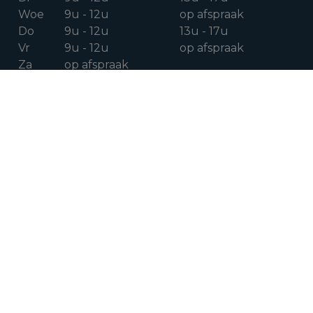
Woe
9u - 12u
op afspraak
Do
9u - 12u
13u - 17u
Vr
9u - 12u
op afspraak
Za
op afspraak
VOLG ONS OP
Facebook
Instagram
Linkedin