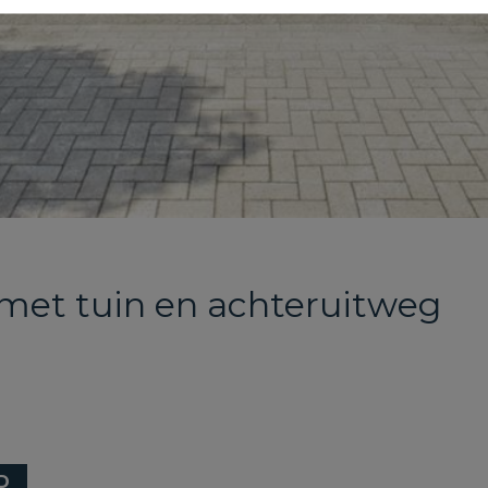
et tuin en achteruitweg
D