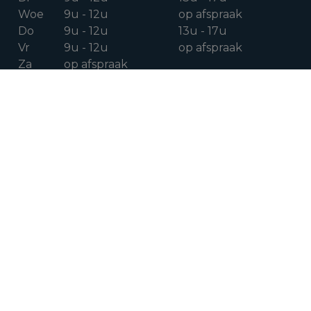
Woe
9u - 12u
op afspraak
Do
9u - 12u
13u - 17u
Vr
9u - 12u
op afspraak
Za
op afspraak
VOLG ONS OP
Facebook
Instagram
Linkedin