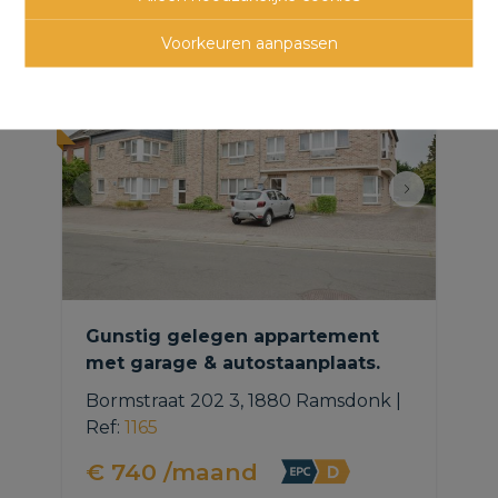
panden
Voorkeuren aanpassen
NIEUW
Gunstig gelegen appartement
met garage & autostaanplaats.
Bormstraat 202 3, 1880 Ramsdonk
|
Ref
: 
1165
€ 740 /maand