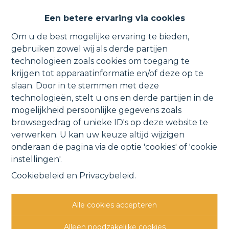
Centraal gelegen appartement
Een betere ervaring via cookies
met mezzanine, garage en tuin.
Om u de best mogelijke ervaring te bieden,
gebruiken zowel wij als derde partijen
technologieën zoals cookies om toegang te
krijgen tot apparaatinformatie en/of deze op te
Jan Hammeneckerstraat 11 3, 1880 Kapelle-op-
slaan. Door in te stemmen met deze
technologieën, stelt u ons en derde partijen in de
den-Bos
VERHUURD
mogelijkheid persoonlijke gegevens zoals
browsegedrag of unieke ID's op deze website te
verwerken. U kan uw keuze altijd wijzigen
Vorige
Lijst
Volgende
onderaan de pagina via de optie 'cookies' of 'cookie
instellingen'.
Cookiebeleid
en
Privacybeleid
.
Alle cookies accepteren
Andere interessante
Alleen noodzakelijke cookies