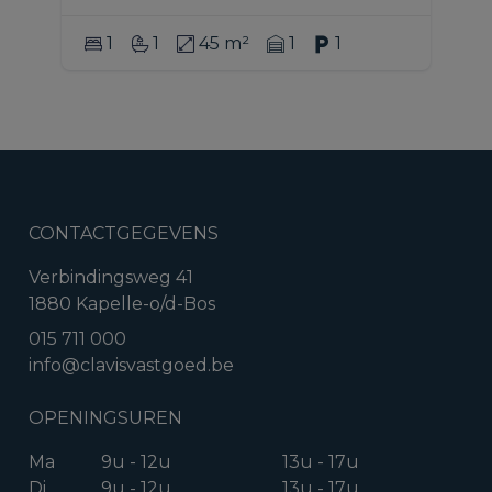
1
1
45 m²
1
1
CONTACTGEGEVENS
Verbindingsweg 41
1880 Kapelle-o/d-Bos
015 711 000
info@clavisvastgoed.be
OPENINGSUREN
Ma
9u - 12u
13u - 17u
Di
9u - 12u
13u - 17u