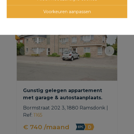
panden
Voorkeuren aanpassen
NIEUW
Gunstig gelegen appartement
met garage & autostaanplaats.
Bormstraat 202 3, 1880 Ramsdonk
|
Ref
: 
1165
€ 740 /maand