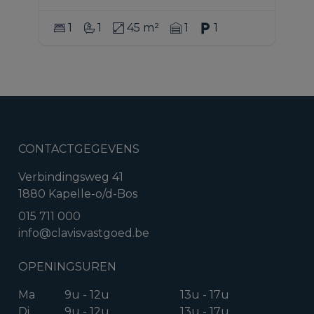
1
1
45 m²
1
1
CONTACTGEGEVENS
Verbindingsweg 41
1880 Kapelle-o/d-Bos
015 711 000
info@clavisvastgoed.be
OPENINGSUREN
Ma
9u - 12u
13u - 17u
Di
9u - 12u
13u - 17u