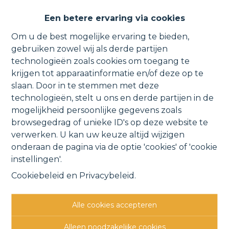
Appartement met garage en
Een betere ervaring via cookies
terras nabij het centrum.
Om u de best mogelijke ervaring te bieden,
gebruiken zowel wij als derde partijen
technologieën zoals cookies om toegang te
krijgen tot apparaatinformatie en/of deze op te
Paddegatstraat 114 5, 1880 Kapelle-op-den-Bos
slaan. Door in te stemmen met deze
technologieën, stelt u ons en derde partijen in de
VERHUURD
mogelijkheid persoonlijke gegevens zoals
browsegedrag of unieke ID's op deze website te
verwerken. U kan uw keuze altijd wijzigen
Vorige
Lijst
Volgende
onderaan de pagina via de optie 'cookies' of 'cookie
instellingen'.
Cookiebeleid
en
Privacybeleid
.
Alle cookies accepteren
Andere interessante
Alleen noodzakelijke cookies