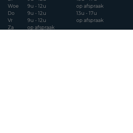
Woe
9u - 12u
op afspraak
Do
9u - 12u
13u - 17u
Vr
9u - 12u
op afspraak
Za
op afspraak
VOLG ONS OP
Facebook
Instagram
Linkedin