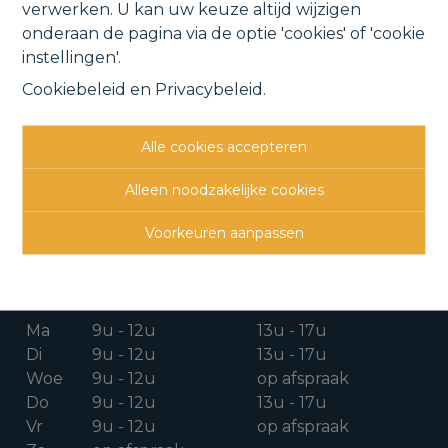
verwerken. U kan uw keuze altijd wijzigen
onderaan de pagina via de optie 'cookies' of 'cookie
instellingen'.
Cookiebeleid
en
Privacybeleid
.
CONTACTGEGEVENS
Alle cookies accepteren
Verbindingsweg 41
1880 Kapelle-o/d-Bos
Alleen noodzakelijke cookies
015 711 000
Voorkeuren aanpassen
info@clavisvastgoed.be
OPENINGSUREN
Ma
9u - 12u
13u - 17u
Di
9u - 12u
13u - 17u
Woe
9u - 12u
op afspraak
Do
9u - 12u
13u - 17u
Vr
9u - 12u
op afspraak