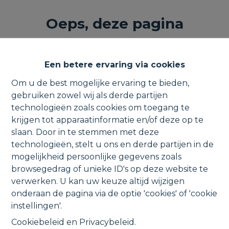
Oeps, deze pagina
bestaat niet meer
Een betere ervaring via cookies
Om u de best mogelijke ervaring te bieden,
gebruiken zowel wij als derde partijen
technologieën zoals cookies om toegang te
Te koop
Te huur
krijgen tot apparaatinformatie en/of deze op te
slaan. Door in te stemmen met deze
technologieën, stelt u ons en derde partijen in de
mogelijkheid persoonlijke gegevens zoals
browsegedrag of unieke ID's op deze website te
verwerken. U kan uw keuze altijd wijzigen
CONTACTGEGEVENS
onderaan de pagina via de optie 'cookies' of 'cookie
instellingen'.
Verbindingsweg 41
1880 Kapelle-o/d-Bos
Cookiebeleid
en
Privacybeleid
.