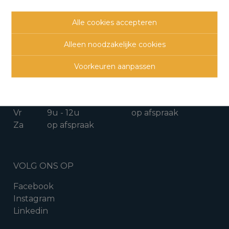
015 711 000
info@clavisvastgoed.be
Alle cookies accepteren
OPENINGSUREN
Alleen noodzakelijke cookies
Ma
9u - 12u
13u - 17u
Voorkeuren aanpassen
Di
9u - 12u
13u - 17u
Woe
9u - 12u
op afspraak
Do
9u - 12u
13u - 17u
Vr
9u - 12u
op afspraak
Za
op afspraak
VOLG ONS OP
Facebook
Instagram
Linkedin