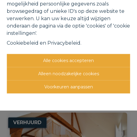
mogelijkheid persoonlijke gegevens zoals
browsegedrag of unieke ID's op deze website te
verwerken. U kan uw keuze altijd wijzigen
onderaan de pagina via de optie 'cookies' of 'cookie
instellingen'.
Cookiebeleid
en
Privacybeleid
.
Verzorgd appartement met koer,
Alle cookies accepteren
bergingen en garage.
Topmolen 69a 101, 1840 Londerzeel
Alleen noodzakelijke cookies
Voorkeuren aanpassen
VERHUURD