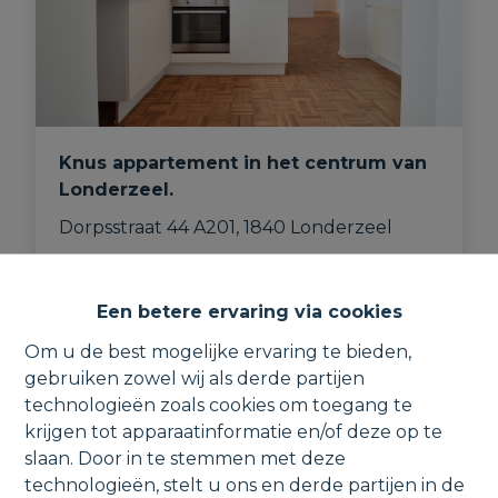
Knus appartement in het centrum van
Londerzeel.
Dorpsstraat 44 A201, 1840 Londerzeel
Een betere ervaring via cookies
Om u de best mogelijke ervaring te bieden,
gebruiken zowel wij als derde partijen
technologieën zoals cookies om toegang te
VERHUURD
krijgen tot apparaatinformatie en/of deze op te
slaan. Door in te stemmen met deze
technologieën, stelt u ons en derde partijen in de