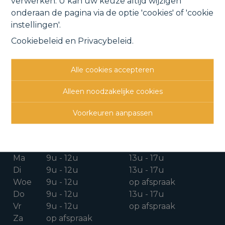
verwerken. U kan uw keuze altijd wijzigen
onderaan de pagina via de optie 'cookies' of 'cookie
instellingen'.
Cookiebeleid
en
Privacybeleid
.
CONTACTGEGEVENS
Alle cookies accepteren
Verbindingsweg 41
1880 Kapelle-o/d-Bos
Alleen noodzakelijke cookies
015 711 000
Voorkeuren aanpassen
info@clavisvastgoed.be
OPENINGSUREN
Ma
9u - 12u
13u - 17u
Di
9u - 12u
13u - 17u
Woe
9u - 12u
op afspraak
Do
9u - 12u
13u - 17u
Vr
9u - 12u
op afspraak
Za
op afspraak