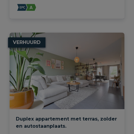
VERHUURD
Duplex appartement met terras, zolder
en autostaanplaats.