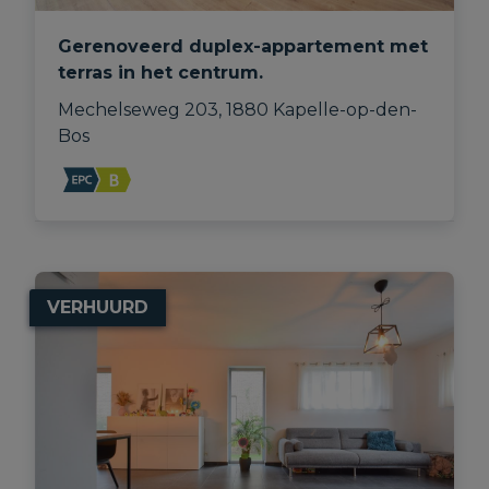
Gerenoveerd duplex-appartement met
terras in het centrum.
Mechelseweg 203, 1880 Kapelle-op-den-
Bos
VERHUURD