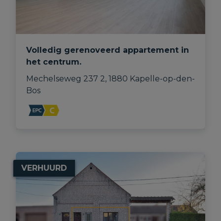
Volledig gerenoveerd appartement in
het centrum.
Mechelseweg 237 2, 1880 Kapelle-op-den-
Bos
VERHUURD