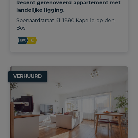
Recent gerenoveerd appartement met
landelijke ligging.
Spenaardstraat 41, 1880 Kapelle-op-den-
Bos
VERHUURD