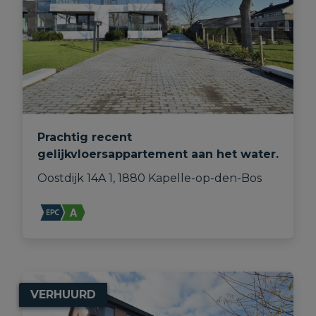
Prachtig recent
gelijkvloersappartement aan het water.
Oostdijk 14A 1, 1880 Kapelle-op-den-Bos
VERHUURD