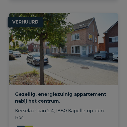
VERHUURD
Gezellig, energiezuinig appartement
nabij het centrum.
Kerselaarlaan 2 4, 1880 Kapelle-op-den-
Bos