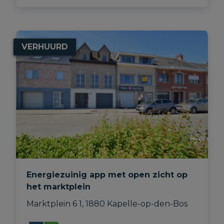
VERHUURD
Energiezuinig app met open zicht op
het marktplein
Marktplein 6 1, 1880 Kapelle-op-den-Bos