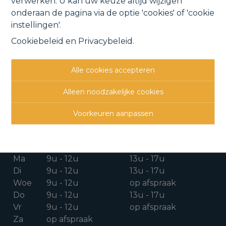
verwerken. U kan uw keuze altijd wijzigen
onderaan de pagina via de optie 'cookies' of 'cookie
instellingen'.
Cookiebeleid
en
Privacybeleid
.
CONTACTGEGEVENS
Alle cookies accepteren
Verbindingsweg 41
1880 Kapelle-o/d-Bos
Alleen noodzakelijke cookies
015 711 000
Voorkeuren aanpassen
info@clavisvastgoed.be
OPENINGSUREN
Ma
9u - 12u
13u - 17u
Di
9u - 12u
13u - 17u
Woe
9u - 12u
op afspraak
Do
9u - 12u
13u - 17u
Vr
9u - 12u
op afspraak
Za
op afspraak