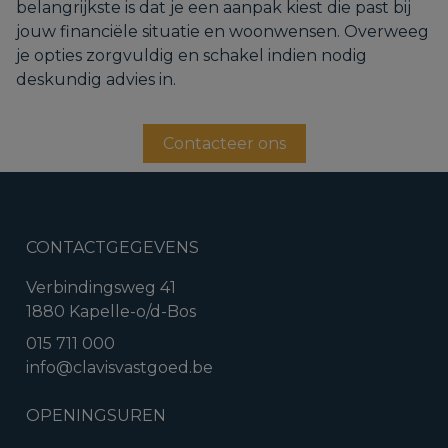
belangrijkste is dat je een aanpak kiest die past bij
jouw financiële situatie en woonwensen. Overweeg
je opties zorgvuldig en schakel indien nodig
deskundig advies in.
Contacteer ons
CONTACTGEGEVENS
Verbindingsweg 41
1880 Kapelle-o/d-Bos
015 711 000
info@clavisvastgoed.be
OPENINGSUREN