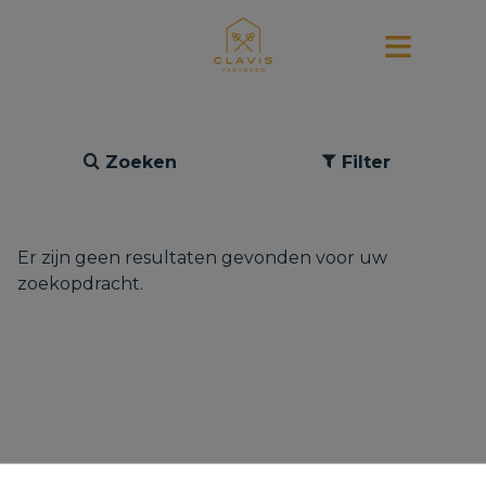
Zoeken
Filter
Er zijn geen resultaten gevonden voor uw
zoekopdracht.