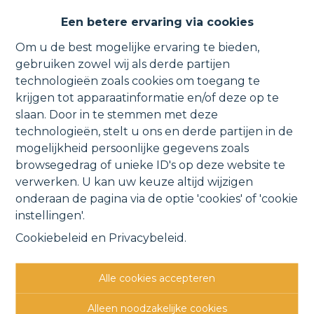
Een betere ervaring via cookies
Om u de best mogelijke ervaring te bieden,
gebruiken zowel wij als derde partijen
technologieën zoals cookies om toegang te
krijgen tot apparaatinformatie en/of deze op te
slaan. Door in te stemmen met deze
CONTACTGEGEVENS
technologieën, stelt u ons en derde partijen in de
mogelijkheid persoonlijke gegevens zoals
Verbindingsweg 41
browsegedrag of unieke ID's op deze website te
1880 Kapelle-o/d-Bos
verwerken. U kan uw keuze altijd wijzigen
015 711 000
onderaan de pagina via de optie 'cookies' of 'cookie
info@clavisvastgoed.be
instellingen'.
Cookiebeleid
en
Privacybeleid
.
OPENINGSUREN
Ma
9u - 12u
13u - 17u
Alle cookies accepteren
Di
9u - 12u
13u - 17u
Woe
9u - 12u
op afspraak
Alleen noodzakelijke cookies