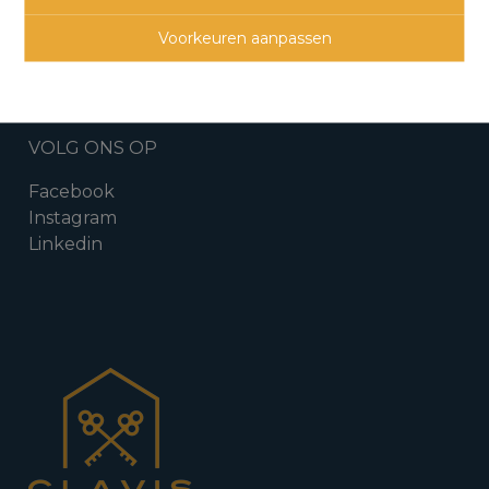
Do
9u - 12u
13u - 17u
Vr
9u - 12u
op afspraak
Voorkeuren aanpassen
Za
op afspraak
VOLG ONS OP
Facebook
Instagram
Linkedin