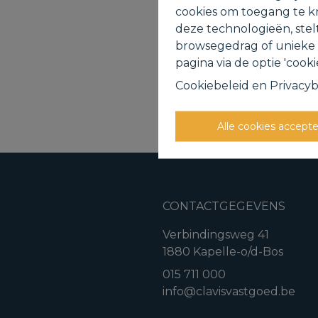
Ter
cookies om toegang te kr
deze technologieën, stel
browsegedrag of unieke I
pagina via de optie 'cookie
Cookiebeleid
en
Privacyb
Alle cookies accept
CONTACTGEGEVENS
Verbindingsweg 41
1880 Kapelle-o/d-Bos
015 711 000
info@clavisvastgoed.be