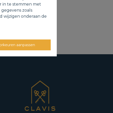
gina
or in te stemmen met
e gegevens zoals
jd wijzigen onderaan de
orkeuren aanpassen