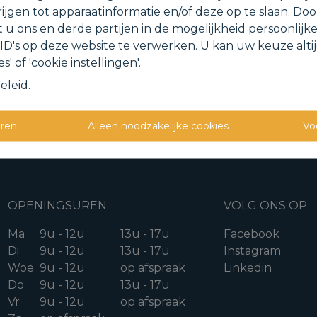
ug naar de vorige pagina
Terug naar de homepa
ijgen tot apparaatinformatie en/of deze op te slaan. Do
t u ons en derde partijen in de mogelijkheid persoonlijk
D's op deze website te verwerken. U kan uw keuze alti
s' of 'cookie instellingen'.
eleid
.
eren
Alleen noodzakelijke cookies
Vo
OPENINGSUREN
VOLG ONS OP
Ma
9u - 12u
13u - 17u
Facebook
Di
9u - 12u
13u - 17u
Instagram
Woe
9u - 12u
op afspraak
Linkedin
Do
9u - 12u
13u - 17u
Vr
9u - 12u
op afspraak