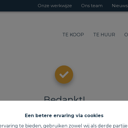
Onze werkwijze
Ons team
Nieuws
TE KOOP
TE HUUR
C
Bedankt
!
Een betere ervaring via cookies
rvaring te bieden, gebruiken zowel wij als derde partij